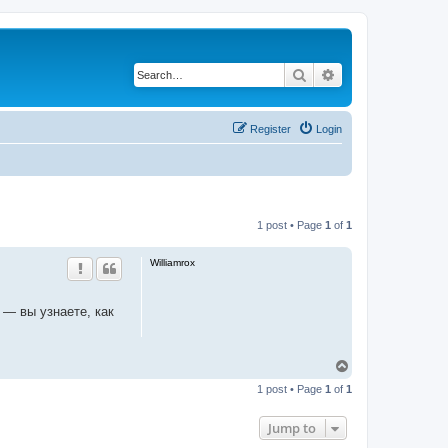
Search
Advanced search
Register
Login
1 post • Page
1
of
1
Williamrox
— вы узнаете, как
T
o
1 post • Page
1
of
1
p
Jump to