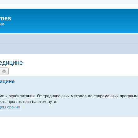
ames
gia
медицине
earch
Advanced search
ицине
ми к реабилитации. От традиционных методов до современных программ 
ть препятствия на этом пути.
дом срочно