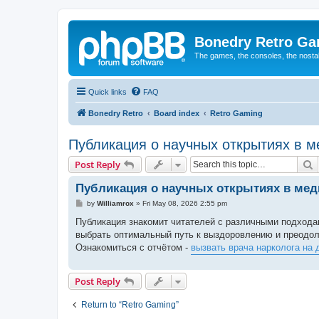
Bonedry Retro G
The games, the consoles, the nostal
Quick links
FAQ
Bonedry Retro
Board index
Retro Gaming
Публикация о научных открытиях в 
S
Post Reply
Публикация о научных открытиях в мед
P
by
Williamrox
»
Fri May 08, 2026 2:55 pm
o
s
Публикация знакомит читателей с различными подхода
t
выбрать оптимальный путь к выздоровлению и преодоле
Ознакомиться с отчётом -
вызвать врача нарколога на 
Post Reply
Return to “Retro Gaming”