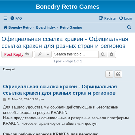
Bonedry Retro Games
FAQ
Register
Login
S
Bonedry Retro
Board index
Retro Gaming
e
Официальная ссылка кракен - Официальная
a
ссылка кракен для разных стран и регионов
r
Search
Advanced s
Post Reply
c
1 post • Page
1
of
1
h
Gaerjcrirl
Официальная ссылка кракен - Официальная
ссылка кракен для разных стран и регионов
P
Fri May 08, 2026 3:03 pm
o
s
Для вашего удобства мы собрали действующие и безопасные
t
способы входа на ресурс KRAKEN.
Ниже представлены официальные и резервные зеркала платформы
KRAKEN, которые гарантируют стабильный доступ.
Список рабочих адресов KRAKEN для перехода: