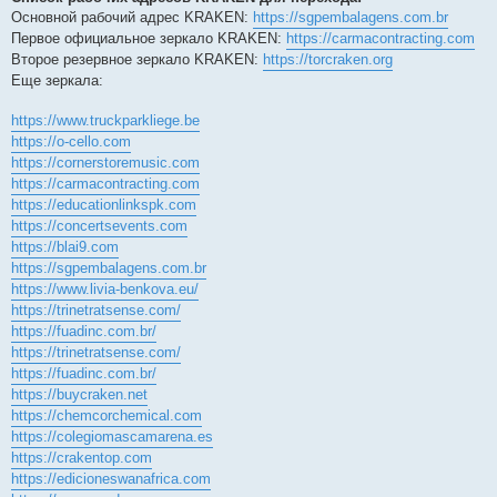
Основной рабочий адрес KRAKEN:
https://sgpembalagens.com.br
Первое официальное зеркало KRAKEN:
https://carmacontracting.com
Второе резервное зеркало KRAKEN:
https://torcraken.org
Еще зеркала:
https://www.truckparkliege.be
https://o-cello.com
https://cornerstoremusic.com
https://carmacontracting.com
https://educationlinkspk.com
https://concertsevents.com
https://blai9.com
https://sgpembalagens.com.br
https://www.livia-benkova.eu/
https://trinetratsense.com/
https://fuadinc.com.br/
https://trinetratsense.com/
https://fuadinc.com.br/
https://buycraken.net
https://chemcorchemical.com
https://colegiomascamarena.es
https://crakentop.com
https://edicioneswanafrica.com