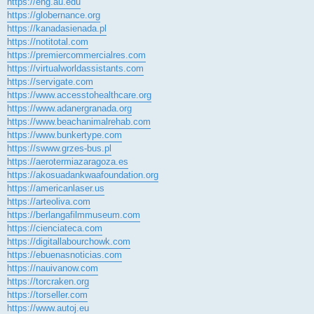
https://eng.au.edu
https://globernance.org
https://kanadasienada.pl
https://notitotal.com
https://premiercommercialres.com
https://virtualworldassistants.com
https://servigate.com
https://www.accesstohealthcare.org
https://www.adanergranada.org
https://www.beachanimalrehab.com
https://www.bunkertype.com
https://swww.grzes-bus.pl
https://aerotermiazaragoza.es
https://akosuadankwaafoundation.org
https://americanlaser.us
https://arteoliva.com
https://berlangafilmmuseum.com
https://cienciateca.com
https://digitallabourchowk.com
https://ebuenasnoticias.com
https://nauivanow.com
https://torcraken.org
https://torseller.com
https://www.autoj.eu