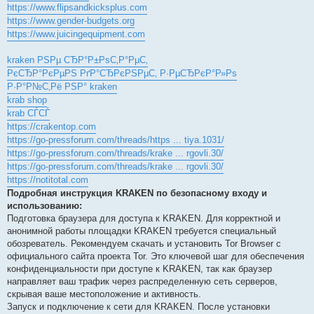
https://www.flipsandkicksplus.com
https://www.gender-budgets.org
https://www.juicingequipment.com
kraken РЅРµ СЂР°Р±РѕС‚Р°РµС‚
РєСЂР°РєРµРЅ РґР°СЂРєРЅРµС‚ Р·РµСЂРєР°Р»Рѕ
Р·Р°Р№С‚Рё РЅР° kraken
krab shop
krab СЃСЃ
https://crakentop.com
https://go-pressforum.com/threads/https ... tiya.1031/
https://go-pressforum.com/threads/krake ... rgovli.30/
https://go-pressforum.com/threads/krake ... rgovli.30/
https://notitotal.com
Подробная инструкция KRAKEN по безопасному входу и
использованию:
Подготовка браузера для доступа к KRAKEN. Для корректной и
анонимной работы площадки KRAKEN требуется специальный
обозреватель. Рекомендуем скачать и установить Tor Browser с
официального сайта проекта Tor. Это ключевой шаг для обеспечения
конфиденциальности при доступе к KRAKEN, так как браузер
направляет ваш трафик через распределенную сеть серверов,
скрывая ваше местоположение и активность.
Запуск и подключение к сети для KRAKEN. После установки