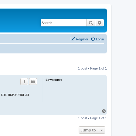
Search
Advanced search
Register
Login
1 post • Page
1
of
1
Edwardurire
 как психология
T
o
1 post • Page
1
of
1
p
Jump to