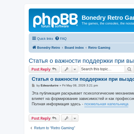
Bonedry Retro G
The games, the consoles, the nostal
Quick links
FAQ
Bonedry Retro
Board index
Retro Gaming
Статья о важности поддержки при в
S
Post Reply
Статья о важности поддержки при вызд
P
by
Edwardurire
»
Fri May 08, 2026 3:21 pm
o
s
Эта публикация раскрывает психологические механизмы 
t
влияет на формирование зависимостей и как професс
Полная информация здесь -
похмельная капельница
Post Reply
Return to “Retro Gaming”