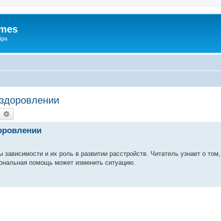
ames
gia
ыздоровлении
earch
Advanced search
оровлении
зависимости и их роль в развитии расстройств. Читатель узнает о том,
иональная помощь может изменить ситуацию.