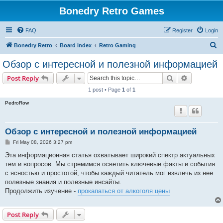
Bonedry Retro Games
FAQ
Register
Login
S
Bonedry Retro
Board index
Retro Gaming
e
Обзор с интересной и полезной информацией
a
Search
Advanced s
Post Reply
r
1 post • Page
1
of
1
c
PedroRow
h
Обзор с интересной и полезной информацией
P
Fri May 08, 2026 3:27 pm
o
s
Эта информационная статья охватывает широкий спектр актуальных
t
тем и вопросов. Мы стремимся осветить ключевые факты и события
с ясностью и простотой, чтобы каждый читатель мог извлечь из нее
полезные знания и полезные инсайты.
Продолжить изучение -
прокапаться от алкоголя цены
Post Reply