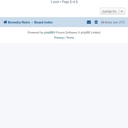
1 post • Page
1
of
1
Jump to
Bonedry Retro
Board index
All times are
UTC
Powered by
phpBB
® Forum Software © phpBB Limited
Privacy
|
Terms