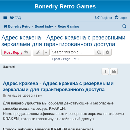
Bonedry Retro Games
FAQ
Register
Login
S
Bonedry Retro
Board index
Retro Gaming
e
Адрес кракена - Адрес кракена с резервными
a
зеркалами для гарантированного доступа
r
Search
Advanced s
Post Reply
c
1 post • Page
1
of
1
h
Gaerjcrirl
Адрес кракена - Адрес кракена с резервными
зеркалами для гарантированного доступа
P
Fri May 08, 2026 3:43 pm
o
s
Для вашего удобства мы собрали действующие и безопасные
t
способы входа на ресурс KRAKEN.
Ниже представлены официальные и резервные зеркала платформы
KRAKEN, которые гарантируют стабильный доступ.
Список рабочих адресов KRAKEN для перехода: