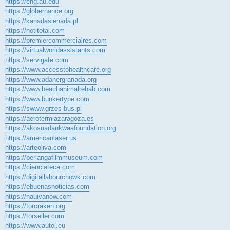
https://eng.au.edu
https://globernance.org
https://kanadasienada.pl
https://notitotal.com
https://premiercommercialres.com
https://virtualworldassistants.com
https://servigate.com
https://www.accesstohealthcare.org
https://www.adanergranada.org
https://www.beachanimalrehab.com
https://www.bunkertype.com
https://swww.grzes-bus.pl
https://aerotermiazaragoza.es
https://akosuadankwaafoundation.org
https://americanlaser.us
https://arteoliva.com
https://berlangafilmmuseum.com
https://cienciateca.com
https://digitallabourchowk.com
https://ebuenasnoticias.com
https://nauivanow.com
https://torcraken.org
https://torseller.com
https://www.autoj.eu