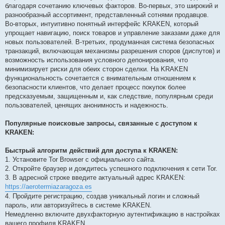
благодаря сочетанию ключевых факторов. Во-первых, это широкий и
разнообразный ассортимент, представленный сотнями продавцов.
Во-вторых, интуитивно понятный интерфейс KRAKEN, который
упрощает навигацию, поиск товаров и управление заказами даже для
новых пользователей. В-третьих, продуманная система безопасных
транзакций, включающая механизмы разрешения споров (диспутов) и
возможность использования условного депонирования, что
минимизирует риски для обеих сторон сделки. На KRAKEN
функциональность сочетается с внимательным отношением к
безопасности клиентов, что делает процесс покупок более
предсказуемым, защищенным и, как следствие, популярным среди
пользователей, ценящих анонимность и надежность.
Популярные поисковые запросы, связанные с доступом к
KRAKEN:
Быстрый алгоритм действий для доступа к KRAKEN:
1. Установите Tor Browser с официального сайта.
2. Откройте браузер и дождитесь успешного подключения к сети Tor.
3. В адресной строке введите актуальный адрес KRAKEN:
https://aerotermiazaragoza.es
4. Пройдите регистрацию, создав уникальный логин и сложный
пароль, или авторизуйтесь в системе KRAKEN.
Немедленно включите двухфакторную аутентификацию в настройках
вашего профиля KRAKEN.