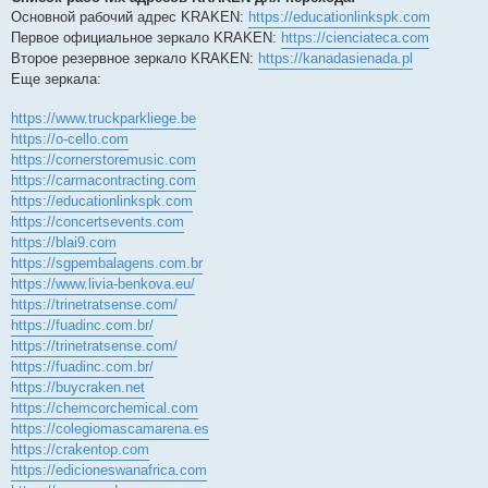
Основной рабочий адрес KRAKEN:
https://educationlinkspk.com
Первое официальное зеркало KRAKEN:
https://cienciateca.com
Второе резервное зеркало KRAKEN:
https://kanadasienada.pl
Еще зеркала:
https://www.truckparkliege.be
https://o-cello.com
https://cornerstoremusic.com
https://carmacontracting.com
https://educationlinkspk.com
https://concertsevents.com
https://blai9.com
https://sgpembalagens.com.br
https://www.livia-benkova.eu/
https://trinetratsense.com/
https://fuadinc.com.br/
https://trinetratsense.com/
https://fuadinc.com.br/
https://buycraken.net
https://chemcorchemical.com
https://colegiomascamarena.es
https://crakentop.com
https://edicioneswanafrica.com