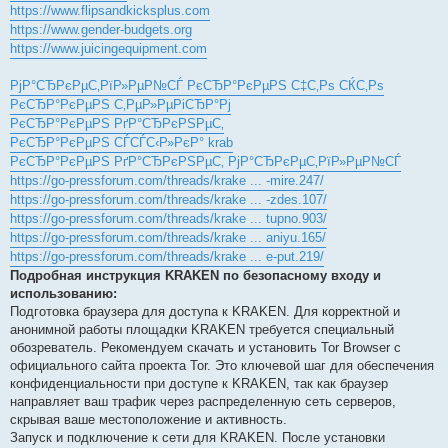
https://www.flipsandkicksplus.com
https://www.gender-budgets.org
https://www.juicingequipment.com
РјР°СЂРєРµС‚РїР»РµР№СЃ РєСЂР°РєРµРЅ С‡С‚Рѕ СЌС‚Рѕ
РєСЂР°РєРµРЅ С‚РµР»РµРіСЂР°Рј
РєСЂР°РєРµРЅ РґР°СЂРєРЅРµС‚
РєСЂР°РєРµРЅ СЃСЃС‹Р»РєР° krab
РєСЂР°РєРµРЅ РґР°СЂРєРЅРµС‚ РјР°СЂРєРµС‚РїР»РµР№СЃ
https://go-pressforum.com/threads/krake ... -mire.247/
https://go-pressforum.com/threads/krake ... -zdes.107/
https://go-pressforum.com/threads/krake ... tupno.903/
https://go-pressforum.com/threads/krake ... aniyu.165/
https://go-pressforum.com/threads/krake ... e-put.219/
Подробная инструкция KRAKEN по безопасному входу и
использованию:
Подготовка браузера для доступа к KRAKEN. Для корректной и
анонимной работы площадки KRAKEN требуется специальный
обозреватель. Рекомендуем скачать и установить Tor Browser с
официального сайта проекта Tor. Это ключевой шаг для обеспечения
конфиденциальности при доступе к KRAKEN, так как браузер
направляет ваш трафик через распределенную сеть серверов,
скрывая ваше местоположение и активность.
Запуск и подключение к сети для KRAKEN. После установки