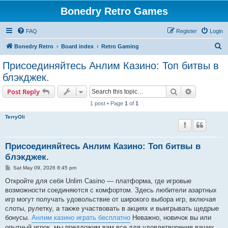
Bonedry Retro Games
FAQ
Register
Login
S
Bonedry Retro
Board index
Retro Gaming
e
Присоединяйтесь Анлим Казино: Топ битвы в
a
блэкджек.
r
Search
Advanced s
Post Reply
c
1 post • Page
1
of
1
h
TerryOli
Присоединяйтесь Анлим Казино: Топ битвы в
блэкджек.
P
Sat May 09, 2026 8:45 pm
o
s
Откройте для себя Unlim Casino — платформа, где игровые
t
возможности соединяются с комфортом. Здесь любители азартных
игр могут получать удовольствие от широкого выбора игр, включая
слоты, рулетку, а также участвовать в акциях и выигрывать щедрые
бонусы.
Анлим казино играть бесплатно
Неважно, новичок вы или
опытный игрок, мы предложим вам все для удовлетворения ваших