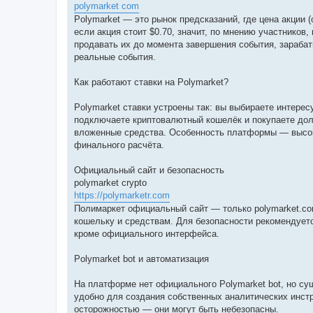
polymarket com
Polymarket — это рынок предсказаний, где цена акции (
если акция стоит $0.70, значит, по мнению участников
продавать их до момента завершения события, зарабат
реальные события.
Как работают ставки на Polymarket?
Polymarket ставки устроены так: вы выбираете интере
подключаете криптовалютный кошелёк и покупаете дол
вложенные средства. Особенность платформы — высока
финального расчёта.
Официальный сайт и безопасность
polymarket crypto
https://polymarketr.com
Полимаркет официальный сайт — только polymarket.com
кошельку и средствам. Для безопасности рекомендуетс
кроме официального интерфейса.
Polymarket bot и автоматизация
На платформе нет официального Polymarket bot, но сущ
удобно для создания собственных аналитических инст
осторожностью — они могут быть небезопасны.