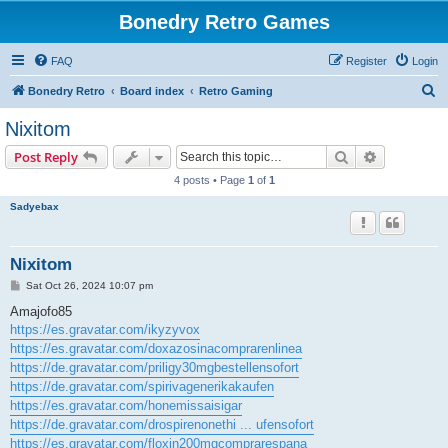
Bonedry Retro Games
FAQ
Register
Login
S
Bonedry Retro
Board index
Retro Gaming
e
Nixitom
a
Search
Advanced s
Post Reply
r
4 posts • Page
1
of
1
c
Sadyebax
h
Nixitom
P
Sat Oct 26, 2024 10:07 pm
o
s
Amajofo85
t
https://es.gravatar.com/ikyzyvox
https://es.gravatar.com/doxazosinacomprarenlinea
https://de.gravatar.com/priligy30mgbestellensofort
https://de.gravatar.com/spirivagenerikakaufen
https://es.gravatar.com/honemissaisigar
https://de.gravatar.com/drospirenonethi ... ufensofort
https://es.gravatar.com/floxin200mgcomprarespana