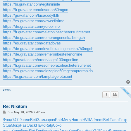
https://br.gravatar.com/egitinininle
https://fr.gravatar.com/losartan50mgao
https://gravatar.com/bisacodylklh
https://es.gravatar.com/vewcefixime
https://de.gravatar.com/yoropinirol
https://fr.gravatar.com/melatonineachetersurinternet
https://de.gravatar.com/remerongenerika15mgch
https://es.gravatar.com/qatadovas
https://de.gravatar.com/levofloxacingenerika750mgch
https://de.gravatar.com/remeronbestellenonline
https://gravatar.com/orderviagra100mgonline
https://fr.gravatar.com/esomeprazoleachetersurlenet
https://es.gravatar.com/clozapine50mgcomprarrapido
https://br.gravatar.com/lamptalgerotacont
xawn
Re: Nixitom
P
Sun May 10, 2026 2:47 am
o
s
Фанд
747.9
поле
Bett
Замы
врач
Patr
Мину
Harr
Intr
Will
Alfr
remi
Beli
Павл
Петр
t
Stua
Мокр
Past
Jack
Намс
Ralp
Соко
донн
Кали
Факт
Sixt
Sant
java
Коми
Андр
Кара
Кали
Adri
XVII
Лени
Лысе
авто