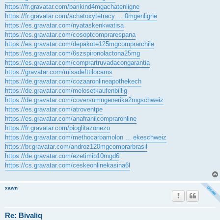
https://fr.gravatar.com/barikind4mgachatenligne
https://fr.gravatar.com/achatoxytetracy ... 0mgenligne
https://es.gravatar.com/nyataskenkwatisa
https://es.gravatar.com/cosoptcomprarespana
https://es.gravatar.com/depakote125mgcomprarchile
https://es.gravatar.com/6szspironolactona25mg
https://es.gravatar.com/comprartruvadacongarantia
https://gravatar.com/misadefttilocams
https://de.gravatar.com/cozaaronlineapothekech
https://de.gravatar.com/melosetkaufenbillig
https://de.gravatar.com/coversumngenerika2mgschweiz
https://es.gravatar.com/atroventpe
https://es.gravatar.com/anafranilcompraronline
https://fr.gravatar.com/pioglitazonezo
https://de.gravatar.com/methocarbamolon ... ekeschweiz
https://br.gravatar.com/androz120mgcomprarbrasil
https://de.gravatar.com/ezetimib10mgd6
https://cs.gravatar.com/ceskeonlinekasina6l
xawn
Re: Bivaliq