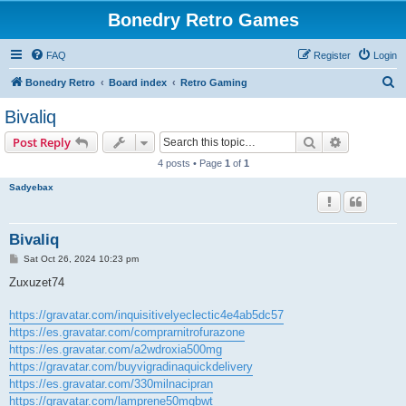
Bonedry Retro Games
FAQ
Register
Login
S
Bonedry Retro
Board index
Retro Gaming
e
Bivaliq
a
Search
Advanced s
Post Reply
r
4 posts • Page
1
of
1
c
Sadyebax
h
Bivaliq
P
Sat Oct 26, 2024 10:23 pm
o
s
Zuxuzet74
t
https://gravatar.com/inquisitivelyeclectic4e4ab5dc57
https://es.gravatar.com/comprarnitrofurazone
https://es.gravatar.com/a2wdroxia500mg
https://gravatar.com/buyvigradinaquickdelivery
https://es.gravatar.com/330milnacipran
https://gravatar.com/lamprene50mgbwt