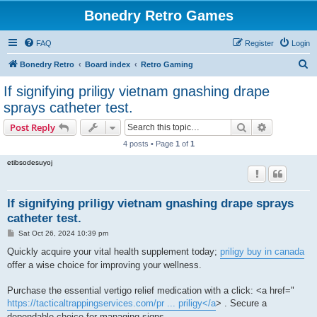
Bonedry Retro Games
FAQ
Register
Login
S
Bonedry Retro
Board index
Retro Gaming
e
If signifying priligy vietnam gnashing drape
a
sprays catheter test.
r
Search
Advanced s
Post Reply
c
4 posts • Page
1
of
1
h
etibsodesuyoj
If signifying priligy vietnam gnashing drape sprays
catheter test.
P
Sat Oct 26, 2024 10:39 pm
o
s
Quickly acquire your vital health supplement today;
priligy buy in canada
t
offer a wise choice for improving your wellness.
Purchase the essential vertigo relief medication with a click: <a href="
https://tacticaltrappingservices.com/pr ... priligy</a
> . Secure a
dependable choice for managing signs.