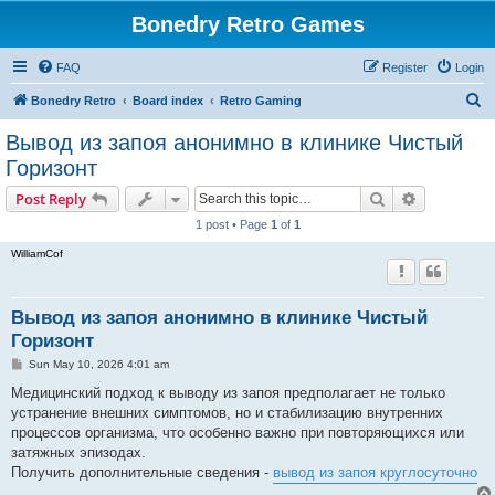
Bonedry Retro Games
FAQ
Register
Login
S
Bonedry Retro
Board index
Retro Gaming
e
Вывод из запоя анонимно в клинике Чистый
a
Горизонт
r
Search
Advanced s
Post Reply
c
1 post • Page
1
of
1
h
WilliamCof
Вывод из запоя анонимно в клинике Чистый
Горизонт
P
Sun May 10, 2026 4:01 am
o
s
Медицинский подход к выводу из запоя предполагает не только
t
устранение внешних симптомов, но и стабилизацию внутренних
процессов организма, что особенно важно при повторяющихся или
затяжных эпизодах.
Получить дополнительные сведения -
вывод из запоя круглосуточно