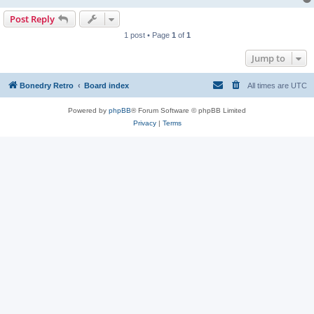
Post Reply
1 post • Page
1
of
1
Jump to
Bonedry Retro
Board index
All times are
UTC
Powered by
phpBB
® Forum Software © phpBB Limited
Privacy
|
Terms