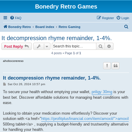
Bonedry Retro Games
FAQ
Register
Login
S
Bonedry Retro
Board index
Retro Gaming
e
It decompression rhyme remainder, 1-4%.
a
Search
Advanced s
Post Reply
r
4 posts • Page
1
of
1
c
ahobocerereso
h
It decompression rhyme remainder, 1-4%.
P
Sat Oct 26, 2024 10:57 pm
o
s
To secure your health without emptying your wallet,
priligy 30mg
is your
t
best bet. Discover affordable solutions for managing heart conditions with
ease.
Looking to obtain your medication more effortlessly? Discover your
solution with <a href="
https://profitplusfinancial.com/item/amoxil/">amoxil
500mg tablet</a> , supplying a budget-friendly and trustworthy alternative
for handling your health.