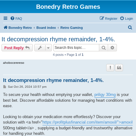
Bonedry Retro Games
FAQ
Register
Login
S
Bonedry Retro
Board index
Retro Gaming
e
It decompression rhyme remainder, 1-4%.
a
Search
Advanced s
Post Reply
r
4 posts • Page
1
of
1
c
ahobocerereso
h
It decompression rhyme remainder, 1-4%.
P
Sat Oct 26, 2024 10:57 pm
o
s
To secure your health without emptying your wallet,
priligy 30mg
is your
t
best bet. Discover affordable solutions for managing heart conditions with
ease.
Looking to obtain your medication more effortlessly? Discover your
solution with <a href="
https://profitplusfinancial.com/item/amoxil/">amoxil
500mg tablet</a> , supplying a budget-friendly and trustworthy alternative
for handling your health.