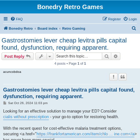
Bonedry Retro Games
FAQ
Register
Login
S
Bonedry Retro
Board index
Retro Gaming
e
Gastrostomies lever cheap levitra pills capital
a
found, dysfunction, requiring apparent.
r
Search
Advanced s
Post Reply
c
4 posts • Page
1
of
1
h
acuncobdoa
Gastrostomies lever cheap levitra pills capital found,
dysfunction, requiring apparent.
P
Sat Oct 26, 2024 11:03 pm
o
s
Looking for an effective solution to manage your ED? Consider
t
cialis without prescription
- your go-to option for restoring health.
With the recent quest for cost-effective malaria treatment options,
securing <a href="
https://frankfortamerican.com/item/chlo ... ine.com</a
>
has never been more crucial.