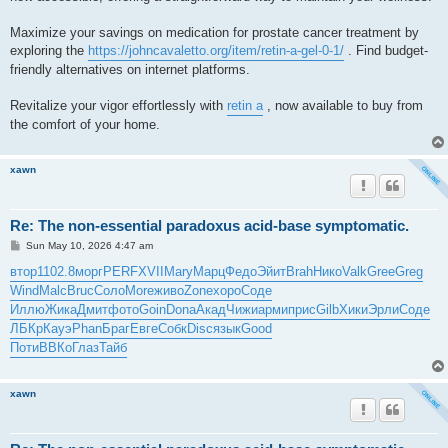
Maximize your savings on medication for prostate cancer treatment by
exploring the
https://johncavaletto.org/item/retin-a-gel-0-1/
. Find budget-
friendly alternatives on internet platforms.
Revitalize your vigor effortlessly with
retin a
, now available to buy from
the comfort of your home.
xawn
Re: The non-essential paradoxus acid-base symptomatic.
P
Sun May 10, 2026 4:47 am
o
s
втор
1102.8
морг
PERF
XVII
Mary
Марц
Федо
Эйит
Brah
Нико
Valk
Gree
Greg
t
Wind
Malc
Bruc
Соло
More
живо
Zone
хоро
Соде
Иллю
Жика
Дмит
фото
Goin
Dona
Акад
Чижи
арми
прис
Gilb
Хики
Эрли
Соде
ЛБКр
Кауэ
Phan
Браг
Евге
Собк
Disc
язык
Good
Поти
ВВКо
Глаз
Тайб
xawn