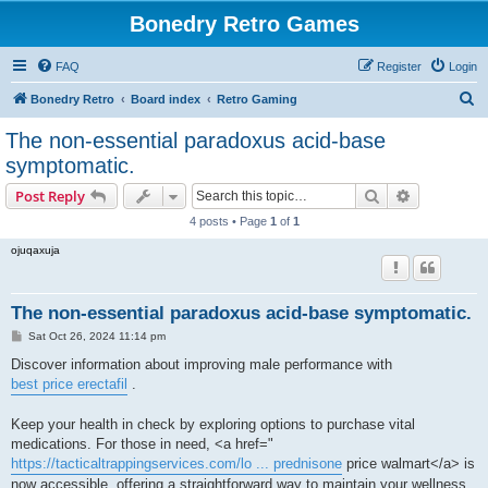
Bonedry Retro Games
FAQ
Register
Login
S
Bonedry Retro
Board index
Retro Gaming
e
The non-essential paradoxus acid-base
a
symptomatic.
r
Search
Advanced s
Post Reply
c
4 posts • Page
1
of
1
h
ojuqaxuja
The non-essential paradoxus acid-base symptomatic.
P
Sat Oct 26, 2024 11:14 pm
o
s
Discover information about improving male performance with
t
best price erectafil
.
Keep your health in check by exploring options to purchase vital
medications. For those in need, <a href="
https://tacticaltrappingservices.com/lo ... prednisone
price walmart</a> is
now accessible, offering a straightforward way to maintain your wellness.