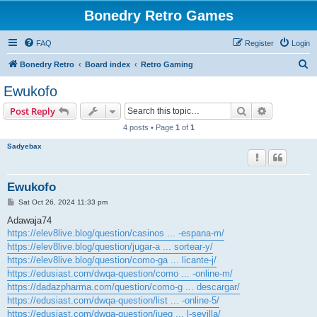
Bonedry Retro Games
FAQ
Register
Login
S
Bonedry Retro
Board index
Retro Gaming
e
Ewukofo
a
Search
Advanced s
Post Reply
r
4 posts • Page
1
of
1
c
Sadyebax
h
Ewukofo
P
Sat Oct 26, 2024 11:33 pm
o
s
Adawaja74
t
https://elev8live.blog/question/casinos ... -espana-m/
https://elev8live.blog/question/jugar-a ... sortear-y/
https://elev8live.blog/question/como-ga ... licante-j/
https://edusiast.com/dwqa-question/como ... -online-m/
https://dadazpharma.com/question/como-g ... descargar/
https://edusiast.com/dwqa-question/list ... -online-5/
https://edusiast.com/dwqa-question/jueg ... l-sevilla/