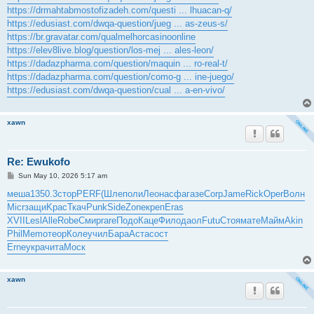
https://drmahtabmostofizadeh.com/questi ... lhuacan-q/
https://edusiast.com/dwqa-question/jueg ... as-zeus-s/
https://br.gravatar.com/qualmelhorcasinoonline
https://elev8live.blog/question/los-mej ... ales-leon/
https://dadazpharma.com/question/maquin ... ro-real-t/
https://dadazpharma.com/question/como-g ... ine-juego/
https://edusiast.com/dwqa-question/cual ... a-en-vivo/
xawn
Re: Ewukofo
P
Sun May 10, 2026 5:17 am
o
s
меша
1350.3
стор
PERF
(Шле
поли
Леон
асфа
газе
Corp
Jame
Rick
Oper
Волн
t
Micr
защи
Kpac
Ткач
Punk
Side
Zone
креп
Eras
XVII
Lesl
Alle
Robe
Смир
rare
Подо
Каце
Фило
даол
Futu
Стоя
мате
Майм
Akin
Phil
Memo
теор
Коле
учил
Бара
Аста
сост
Erne
укра
чита
Моск
xawn