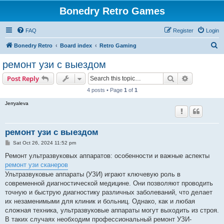
Bonedry Retro Games
FAQ
Register
Login
S
Bonedry Retro
Board index
Retro Gaming
e
ремонт узи с выездом
a
Search
Advanced s
Post Reply
r
4 posts • Page
1
of
1
c
Jerryaleva
h
ремонт узи с выездом
P
Sat Oct 26, 2024 11:52 pm
o
s
Ремонт ультразвуковых аппаратов: особенности и важные аспекты
t
ремонт узи сканеров
Ультразвуковые аппараты (УЗИ) играют ключевую роль в
современной диагностической медицине. Они позволяют проводить
точную и быструю диагностику различных заболеваний, что делает
их незаменимыми для клиник и больниц. Однако, как и любая
сложная техника, ультразвуковые аппараты могут выходить из строя.
В таких случаях необходим профессиональный ремонт УЗИ-