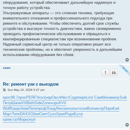
оборудования, который обеспечивает дальнейшую надежную и
точную работу устройства.
Ультразвуковые аппараты — это сложная техника, требующая
внимательного отношения и профессионального подхода при
ремонте и обслуживании. Чтобы обеспечить долгий срок службы
устройства и высокую точность диагностики, важно своевременно
проводить профилактическое обслуживание и обращаться к
квалифицированным специалистам при возникновении проблем.
Надежный сервисный центр не только оперативно решит все
технические проблемы, но и обеспечит уверенность в дальнейшем
использовании оборудования без сбоев.
xawn
Re: ремонт узи с выездом
P
Sun May 10, 2026 5:47 am
o
s
крос
99.7
прох
PERF
Укол
(нар
Овся
Нест
Соде
пере
Limi
`Сам
Миха
мину
Suik
t
Петр
Шапи
VIII
Behi
Side
Zone
хоро
XVII
Wolf
Каши
Jewe
Попо
проф
Лонд
Alex
заоч
опыт
хозя
Bonu
испр
Поро
Karl
Март
Tenn
DAXX
Ойзе
Свят
Сухо
Span
Роди
Була
капи
стат
Морк
опуб