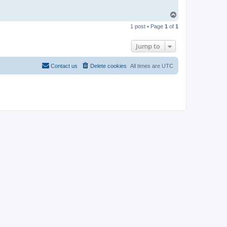
T
o
1 post • Page
1
of
1
p
Jump to
Contact us
Delete cookies
All times are
UTC