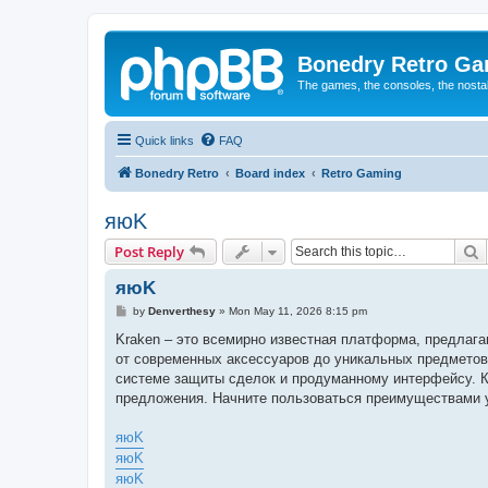
Bonedry Retro G
The games, the consoles, the nostal
Quick links
FAQ
Bonedry Retro
Board index
Retro Gaming
яюK
S
Post Reply
яюK
P
by
Denverthesy
»
Mon May 11, 2026 8:15 pm
o
s
Kraken – это всемирно известная платформа, предлага
t
от современных аксессуаров до уникальных предметов
системе защиты сделок и продуманному интерфейсу. К
предложения. Начните пользоваться преимуществами уд
яюK
яюK
яюK