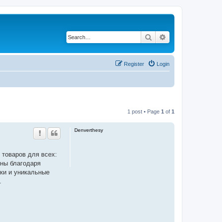
Search
Advanced search
Register
Login
1 post • Page
1
of
1
Denverthesy
 товаров для всех:
бны благодаря
ки и уникальные
.