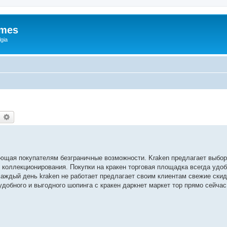
ames
gia
earch
Advanced search
ющая покупателям безграничные возможности. Kraken предлагает выбор
 коллекционирования. Покупки на кракен торговая площадка всегда удо
аждый день kraken не работает предлагает своим клиентам свежие скид
обного и выгодного шопинга с кракен даркнет маркет тор прямо сейчас