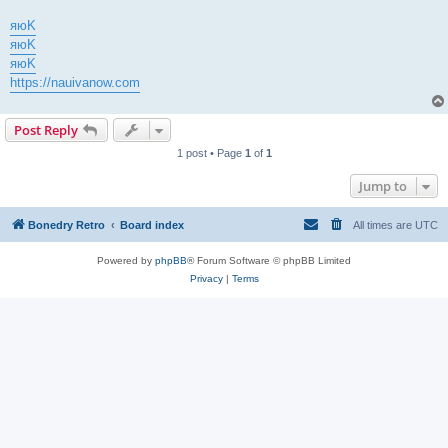
яюK
яюK
яюK
https://nauivanow.com
Post Reply
1 post • Page
1
of
1
Jump to
Bonedry Retro
Board index
All times are
UTC
Powered by
phpBB
® Forum Software © phpBB Limited
Privacy
|
Terms