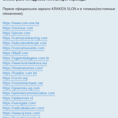
Первое официальное зеркало KRAKEN SLON и в топиках(постоянные
обновления):
https://www.com-une.be
https://rocknus.com
https://pirson.com
https://carmacontracting.com
https://educationlinkspk.com
https://concertsevents.com
https://blai9.com
https://sgpembalagens.com.br
https://www.livia-benkova.eu/
https://trinetratsense.com/
https://fuadinc.com.br/
https://cicmi.org
https://visionmechanic.net
https://greensky-eg.com
https://premiercommercialres.com
https://aidasmore.nl
https://servigate.com/
https://radicaltelecom.com/
https://www.iq-toos.com/