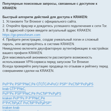
Популярные поисковые запросы, связанные с доступом к
KRAKEN:
Быстрый алгоритм действий для доступа к KRAKEN:
1. Установите Tor Browser с официального сайта.
2. Откройте браузер и дождитесь успешного подключения к сети Tor.
3. В адресной строке введите актуальный адрес KRAKEN:
https://go-pressforum.com
4. Пройдите регистрацию, создав уникальный логин и сложный
пароль, или авторизуйтесь в системе KRAKEN.
Немедленно включите двухфакторную аутентификацию в настройках
вашего профиля KRAKEN.
Для максимальной анонимности рассмотрите возможность
использования VPN-сервиса перед запуском Tor Browser.
Всегда проверяйте репутацию продавца по отзывам и рейтингу перед
совершением сделки на KRAKEN.
РєР°Рє РЅР°Р№С‚Рё СЃСЃС‹Р»РєСѓ РЅР° РєСЂР°РєРµРЅ
krab СЃР°Р№С‚
РєР°Рє РЅР°Р№С‚Рё РєСЂР°РєРµРЅ
kraken РєР°Рє Р·Р°Р№С‚Рё
Р°РґСЂРµСЃ РєСЂР°РєРµРЅР°
kraken krab