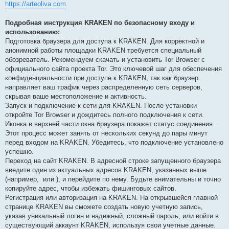
https://arteoliva.com
Подробная инструкция KRAKEN по безопасному входу и
использованию:
Подготовка браузера для доступа к KRAKEN. Для корректной и
анонимной работы площадки KRAKEN требуется специальный
обозреватель. Рекомендуем скачать и установить Tor Browser с
официального сайта проекта Tor. Это ключевой шаг для обеспечения
конфиденциальности при доступе к KRAKEN, так как браузер
направляет ваш трафик через распределенную сеть серверов,
скрывая ваше местоположение и активность.
Запуск и подключение к сети для KRAKEN. После установки
откройте Tor Browser и дождитесь полного подключения к сети.
Иконка в верхней части окна браузера покажет статус соединения.
Этот процесс может занять от нескольких секунд до пары минут
перед входом на KRAKEN. Убедитесь, что подключение установлено
успешно.
Переход на сайт KRAKEN. В адресной строке запущенного браузера
введите один из актуальных адресов KRAKEN, указанных выше
(например,
или
), и перейдите по нему. Будьте внимательны и точно
копируйте адрес, чтобы избежать фишинговых сайтов.
Регистрация или авторизация на KRAKEN. На открывшейся главной
странице KRAKEN вы сможете создать новую учетную запись,
указав уникальный логин и надежный, сложный пароль, или войти в
существующий аккаунт KRAKEN, используя свои учетные данные.