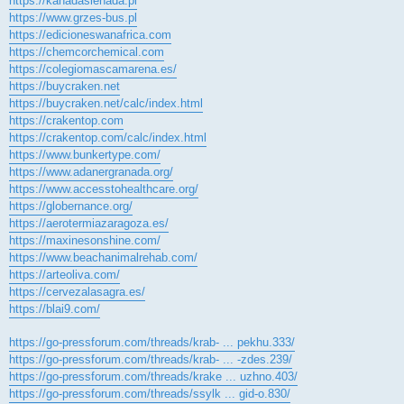
https://kanadasienada.pl
https://www.grzes-bus.pl
https://edicioneswanafrica.com
https://chemcorchemical.com
https://colegiomascamarena.es/
https://buycraken.net
https://buycraken.net/calc/index.html
https://crakentop.com
https://crakentop.com/calc/index.html
https://www.bunkertype.com/
https://www.adanergranada.org/
https://www.accesstohealthcare.org/
https://globernance.org/
https://aerotermiazaragoza.es/
https://maxinesonshine.com/
https://www.beachanimalrehab.com/
https://arteoliva.com/
https://cervezalasagra.es/
https://blai9.com/
https://go-pressforum.com/threads/krab- ... pekhu.333/
https://go-pressforum.com/threads/krab- ... -zdes.239/
https://go-pressforum.com/threads/krake ... uzhno.403/
https://go-pressforum.com/threads/ssylk ... gid-o.830/