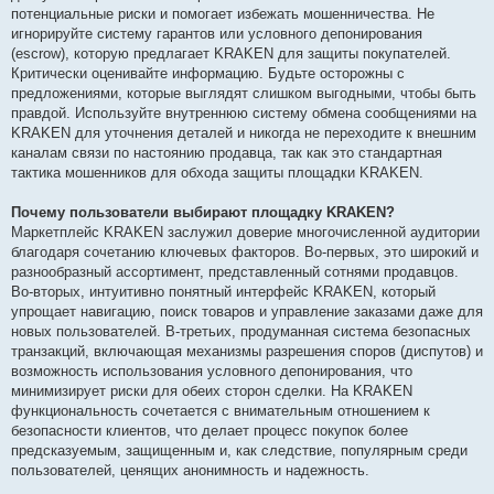
потенциальные риски и помогает избежать мошенничества. Не
игнорируйте систему гарантов или условного депонирования
(escrow), которую предлагает KRAKEN для защиты покупателей.
Критически оценивайте информацию. Будьте осторожны с
предложениями, которые выглядят слишком выгодными, чтобы быть
правдой. Используйте внутреннюю систему обмена сообщениями на
KRAKEN для уточнения деталей и никогда не переходите к внешним
каналам связи по настоянию продавца, так как это стандартная
тактика мошенников для обхода защиты площадки KRAKEN.
Почему пользователи выбирают площадку KRAKEN?
Маркетплейс KRAKEN заслужил доверие многочисленной аудитории
благодаря сочетанию ключевых факторов. Во-первых, это широкий и
разнообразный ассортимент, представленный сотнями продавцов.
Во-вторых, интуитивно понятный интерфейс KRAKEN, который
упрощает навигацию, поиск товаров и управление заказами даже для
новых пользователей. В-третьих, продуманная система безопасных
транзакций, включающая механизмы разрешения споров (диспутов) и
возможность использования условного депонирования, что
минимизирует риски для обеих сторон сделки. На KRAKEN
функциональность сочетается с внимательным отношением к
безопасности клиентов, что делает процесс покупок более
предсказуемым, защищенным и, как следствие, популярным среди
пользователей, ценящих анонимность и надежность.