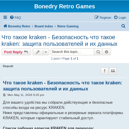
Bonedry Retro Games
FAQ
Register
Login
S
Bonedry Retro
Board index
Retro Gaming
e
Что такое kraken - Безопасность что такое
a
kraken: защита пользователей и их данных
r
Search
Advanced s
Post Reply
c
1 post • Page
1
of
1
h
Doiycrirl
Что такое kraken - Безопасность что такое kraken:
защита пользователей и их данных
P
Mon May 11, 2026 9:20 pm
o
s
Для вашего удобства мы собрали действующие и безопасные
t
способы входа на ресурс KRAKEN.
Ниже представлены официальные и резервные зеркала платформы
KRAKEN, которые гарантируют стабильный доступ.
Список рабочих адресов KRAKEN для перехода: