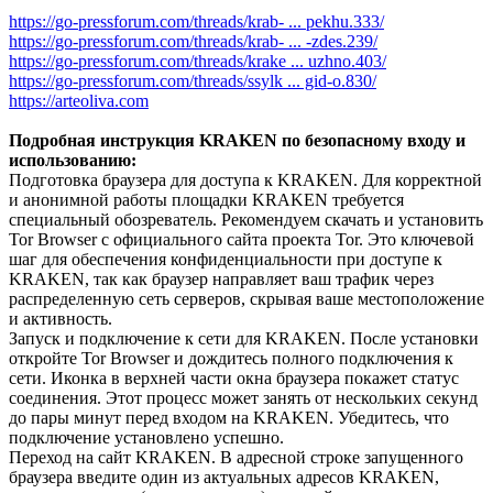
https://go-pressforum.com/threads/krab- ... pekhu.333/
https://go-pressforum.com/threads/krab- ... -zdes.239/
https://go-pressforum.com/threads/krake ... uzhno.403/
https://go-pressforum.com/threads/ssylk ... gid-o.830/
https://arteoliva.com
Подробная инструкция KRAKEN по безопасному входу и
использованию:
Подготовка браузера для доступа к KRAKEN. Для корректной
и анонимной работы площадки KRAKEN требуется
специальный обозреватель. Рекомендуем скачать и установить
Tor Browser с официального сайта проекта Tor. Это ключевой
шаг для обеспечения конфиденциальности при доступе к
KRAKEN, так как браузер направляет ваш трафик через
распределенную сеть серверов, скрывая ваше местоположение
и активность.
Запуск и подключение к сети для KRAKEN. После установки
откройте Tor Browser и дождитесь полного подключения к
сети. Иконка в верхней части окна браузера покажет статус
соединения. Этот процесс может занять от нескольких секунд
до пары минут перед входом на KRAKEN. Убедитесь, что
подключение установлено успешно.
Переход на сайт KRAKEN. В адресной строке запущенного
браузера введите один из актуальных адресов KRAKEN,