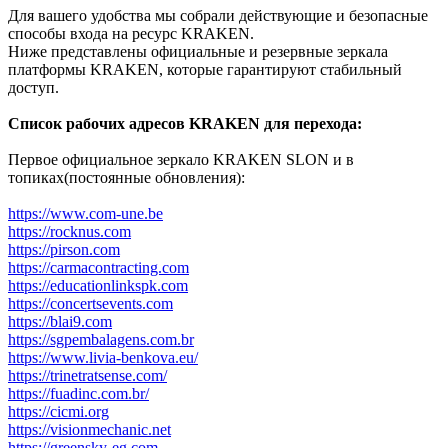
Для вашего удобства мы собрали действующие и безопасные
способы входа на ресурс KRAKEN.
Ниже представлены официальные и резервные зеркала
платформы KRAKEN, которые гарантируют стабильный
доступ.
Список рабочих адресов KRAKEN для перехода:
Первое официальное зеркало KRAKEN SLON и в
топиках(постоянные обновления):
https://www.com-une.be
https://rocknus.com
https://pirson.com
https://carmacontracting.com
https://educationlinkspk.com
https://concertsevents.com
https://blai9.com
https://sgpembalagens.com.br
https://www.livia-benkova.eu/
https://trinetratsense.com/
https://fuadinc.com.br/
https://cicmi.org
https://visionmechanic.net
https://greensky-eg.com