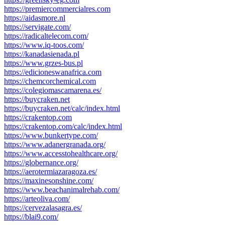
https://premiercommercialres.com
https://aidasmore.nl
https://servigate.com/
https://radicaltelecom.com/
https://www.iq-toos.com/
https://kanadasienada.pl
https://www.grzes-bus.pl
https://edicioneswanafrica.com
https://chemcorchemical.com
https://colegiomascamarena.es/
https://buycraken.net
https://buycraken.net/calc/index.html
https://crakentop.com
https://crakentop.com/calc/index.html
https://www.bunkertype.com/
https://www.adanergranada.org/
https://www.accesstohealthcare.org/
https://globernance.org/
https://aerotermiazaragoza.es/
https://maxinesonshine.com/
https://www.beachanimalrehab.com/
https://arteoliva.com/
https://cervezalasagra.es/
https://blai9.com/