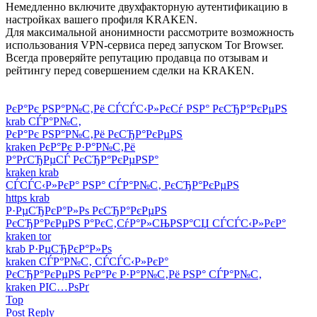
Немедленно включите двухфакторную аутентификацию в
настройках вашего профиля KRAKEN.
Для максимальной анонимности рассмотрите возможность
использования VPN-сервиса перед запуском Tor Browser.
Всегда проверяйте репутацию продавца по отзывам и
рейтингу перед совершением сделки на KRAKEN.
РєР°Рє РЅР°Р№С‚Рё СЃСЃС‹Р»РєСѓ РЅР° РєСЂР°РєРµРЅ
krab СЃР°Р№С‚
РєР°Рє РЅР°Р№С‚Рё РєСЂР°РєРµРЅ
kraken РєР°Рє Р·Р°Р№С‚Рё
Р°РґСЂРµСЃ РєСЂР°РєРµРЅР°
kraken krab
СЃСЃС‹Р»РєР° РЅР° СЃР°Р№С‚ РєСЂР°РєРµРЅ
https krab
Р·РµСЂРєР°Р»Рѕ РєСЂР°РєРµРЅ
РєСЂР°РєРµРЅ Р°РєС‚СѓР°Р»СЊРЅР°СЏ СЃСЃС‹Р»РєР°
kraken tor
krab Р·РµСЂРєР°Р»Рѕ
kraken СЃР°Р№С‚ СЃСЃС‹Р»РєР°
РєСЂР°РєРµРЅ РєР°Рє Р·Р°Р№С‚Рё РЅР° СЃР°Р№С‚
kraken РІС…РѕРґ
Top
Post Reply