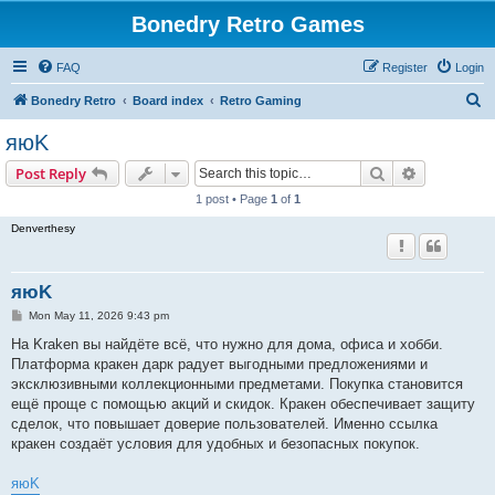
Bonedry Retro Games
FAQ
Register
Login
S
Bonedry Retro
Board index
Retro Gaming
e
яюK
a
Search
Advanced s
Post Reply
r
1 post • Page
1
of
1
c
Denverthesy
h
яюK
P
Mon May 11, 2026 9:43 pm
o
s
На Kraken вы найдёте всё, что нужно для дома, офиса и хобби.
t
Платформа кракен дарк радует выгодными предложениями и
эксклюзивными коллекционными предметами. Покупка становится
ещё проще с помощью акций и скидок. Кракен обеспечивает защиту
сделок, что повышает доверие пользователей. Именно ссылка
кракен создаёт условия для удобных и безопасных покупок.
яюK