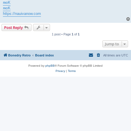
яюK
яюK
https://nauivanow.com
Post Reply
1 post • Page
1
of
1
Jump to
Bonedry Retro
Board index
All times are
UTC
Powered by
phpBB
® Forum Software © phpBB Limited
Privacy
|
Terms