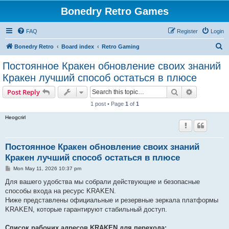
Bonedry Retro Games
FAQ
Register
Login
S
Bonedry Retro
Board index
Retro Gaming
e
Постоянное Кракен обновление своих знаний
a
Кракен лучший способ остаться в плюсе
r
Search
Advanced s
Post Reply
c
1 post • Page
1
of
1
h
Heogcrirl
Постоянное Кракен обновление своих знаний
Кракен лучший способ остаться в плюсе
P
Mon May 11, 2026 10:37 pm
o
s
Для вашего удобства мы собрали действующие и безопасные
t
способы входа на ресурс KRAKEN.
Ниже представлены официальные и резервные зеркала платформы
KRAKEN, которые гарантируют стабильный доступ.
Список рабочих адресов KRAKEN для перехода: