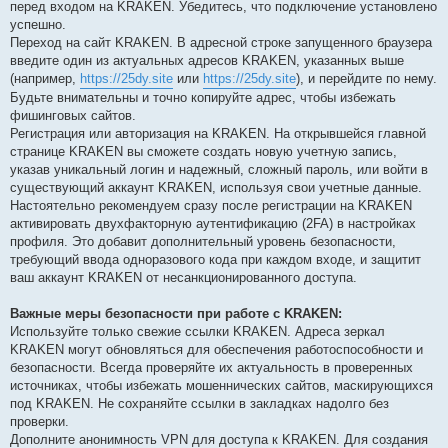
перед входом на KRAKEN. Убедитесь, что подключение установлено
успешно.
Переход на сайт KRAKEN. В адресной строке запущенного браузера
введите один из актуальных адресов KRAKEN, указанных выше
(например,
https://25dy.site
или
https://25dy.site
), и перейдите по нему.
Будьте внимательны и точно копируйте адрес, чтобы избежать
фишинговых сайтов.
Регистрация или авторизация на KRAKEN. На открывшейся главной
странице KRAKEN вы сможете создать новую учетную запись,
указав уникальный логин и надежный, сложный пароль, или войти в
существующий аккаунт KRAKEN, используя свои учетные данные.
Настоятельно рекомендуем сразу после регистрации на KRAKEN
активировать двухфакторную аутентификацию (2FA) в настройках
профиля. Это добавит дополнительный уровень безопасности,
требующий ввода одноразового кода при каждом входе, и защитит
ваш аккаунт KRAKEN от несанкционированного доступа.
Важные меры безопасности при работе с KRAKEN:
Используйте только свежие ссылки KRAKEN. Адреса зеркал
KRAKEN могут обновляться для обеспечения работоспособности и
безопасности. Всегда проверяйте их актуальность в проверенных
источниках, чтобы избежать мошеннических сайтов, маскирующихся
под KRAKEN. Не сохраняйте ссылки в закладках надолго без
проверки.
Дополните анонимность VPN для доступа к KRAKEN. Для создания