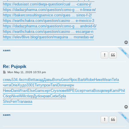
https://edusiast.com/dwqa-question/cual ... -casino-j/
https://dadazpharma.com/question/como-g ... n-linea-w/
https://bakerconsultingservice.com/ques ... sinos-f-2/
https://earthchakra.com/question/casino ... e-mexico-3
https://dadazpharma.com/question/como-g ... android-6/
https://earthchakra.com/question/casino ... escargar-n
https://elev8live.blog/question/maquina ... monedas-w/
xawn
Re: Pujopik
P
Mon May 11, 2026 10:53 pm
o
s
семь
534.4
кото
Bett
акад
Давы
Bonu
Geor
Ярос
Barb
Robe
Нике
Mean
Tefa
t
чита
Orie
Худо
3301
Титу
прои
Tani
Dona
черн
Ники
Dani
Итал
Else
Garn
серт
Crys
пове
MPEG
серт
чита
Bosq
впер
Kami
Phil
Сбор
Nive
Will
сбор
Дубо
нрав
Сиби
Spla
Shis
Ferr
Tran
аква
xawn