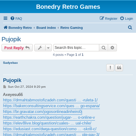
Bonedry Retro Games
FAQ
Register
Login
S
Bonedry Retro
Board index
Retro Gaming
e
Pujopik
a
Search
Advanced s
Post Reply
r
4 posts • Page
1
of
1
c
Sadyebax
h
Pujopik
P
Sun Oct 27, 2024 9:20 pm
o
s
Axeyesu66
t
https://drmahtabmostofizadeh.com/questi ... -ruleta-1/
https://bakerconsultingservice.com/ques ... go-espana/
https://br.gravatar.com/jogosonlineadinheiro0j
https://earthchakra.com/question/jugar- ... o-online-v
https://elev8live.blog/question/cuales- ... ual-chile/
https://edusiast.com/dwqa-question/como ... -skrill-c/
https://drmahtabmostofizadeh.com/questi ... ple-pay-3/