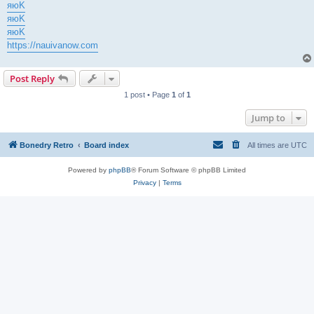
яюK
яюK
яюK
https://nauivanow.com
Post Reply
1 post • Page
1
of
1
Jump to
Bonedry Retro
Board index
All times are
UTC
Powered by
phpBB
® Forum Software © phpBB Limited
Privacy
|
Terms