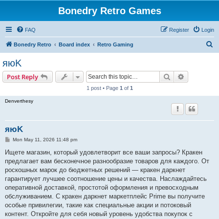
Bonedry Retro Games
FAQ
Register
Login
S
Bonedry Retro
Board index
Retro Gaming
e
яюK
a
Search
Advanced s
Post Reply
r
1 post • Page
1
of
1
c
Denverthesy
h
яюK
P
Mon May 11, 2026 11:48 pm
o
s
Ищете магазин, который удовлетворит все ваши запросы? Кракен
t
предлагает вам бесконечное разнообразие товаров для каждого. От
роскошных марок до бюджетных решений — кракен даркнет
гарантирует лучшее соотношение цены и качества. Наслаждайтесь
оперативной доставкой, простотой оформления и превосходным
обслуживанием. С кракен даркнет маркетплейс Prime вы получите
особые привилегии, такие как специальные акции и потоковый
контент. Откройте для себя новый уровень удобства покупок с