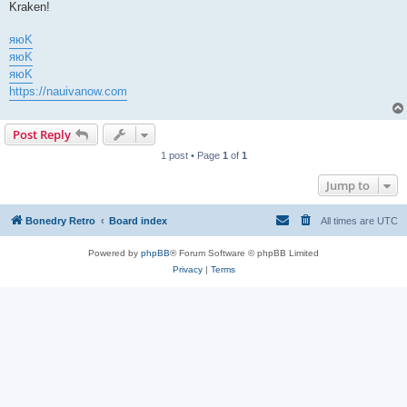
Kraken!
яюK
яюK
яюK
https://nauivanow.com
Post Reply
1 post • Page
1
of
1
Jump to
Bonedry Retro
Board index
All times are
UTC
Powered by
phpBB
® Forum Software © phpBB Limited
Privacy
|
Terms