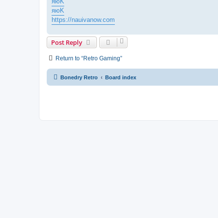
яюK
яюK
https://nauivanow.com
Post Reply
Return to “Retro Gaming”
Bonedry Retro
Board index