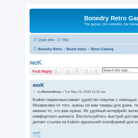
Bonedry Retro G
The games, the consoles, the nostal
Quick links
FAQ
Bonedry Retro
Board index
Retro Gaming
яюK
Search
Advanced search
Post Reply
яюK
P
by
Denverthesy
»
Tue May 12, 2026 12:32 am
o
s
Kraken переосмысливает удобство покупок с помощью с
t
Независимо от того, нужны ли вам товары для дома, т
именно то, что вам нужно. Их удобный интерфейс вкл
комфортного шопинга. Воспользуйтесь быстрой доставк
делает ссылки на kraken идеальной платформой для кл
яюK