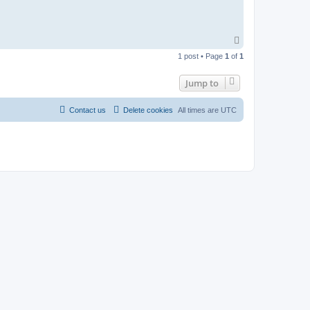
T
o
1 post • Page
1
of
1
p
Jump to
Contact us
Delete cookies
All times are
UTC