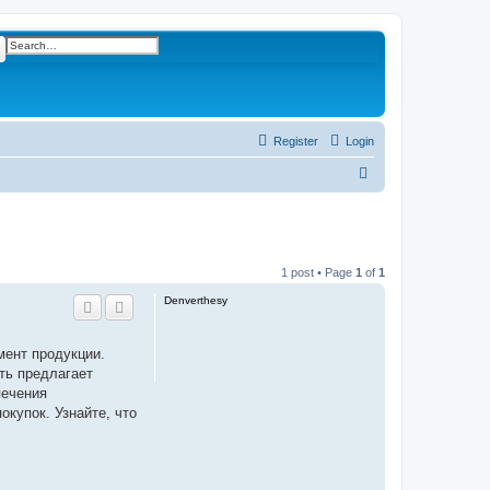
ch
Advanced search
Register
Login
S
e
a
r
1 post • Page
1
of
1
c
Denverthesy
h
мент продукции.
ть предлагает
печения
купок. Узнайте, что