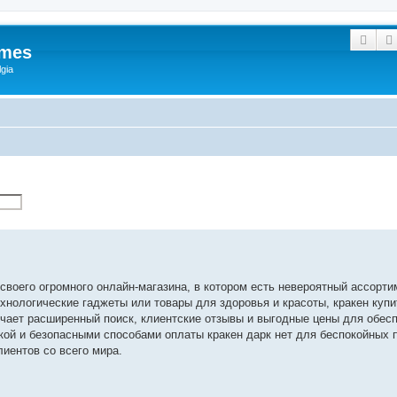
Sear
ames
gia
воего огромного онлайн-магазина, в котором есть невероятный ассорти
ехнологические гаджеты или товары для здоровья и красоты, кракен купи
ючает расширенный поиск, клиентские отзывы и выгодные цены для обес
ой и безопасными способами оплаты кракен дарк нет для беспокойных по
иентов со всего мира.