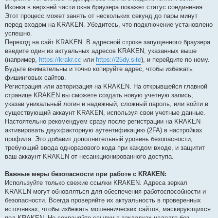
Иконка в верхней части окна браузера покажет статус соединения.
Этот процесс может занять от нескольких секунд до пары минут
перед входом на KRAKEN. Убедитесь, что подключение установлено
успешно.
Переход на сайт KRAKEN. В адресной строке запущенного браузера
введите один из актуальных адресов KRAKEN, указанных выше
(например,
https://krakr.cc
или
https://25dy.site
), и перейдите по нему.
Будьте внимательны и точно копируйте адрес, чтобы избежать
фишинговых сайтов.
Регистрация или авторизация на KRAKEN. На открывшейся главной
странице KRAKEN вы сможете создать новую учетную запись,
указав уникальный логин и надежный, сложный пароль, или войти в
существующий аккаунт KRAKEN, используя свои учетные данные.
Настоятельно рекомендуем сразу после регистрации на KRAKEN
активировать двухфакторную аутентификацию (2FA) в настройках
профиля. Это добавит дополнительный уровень безопасности,
требующий ввода одноразового кода при каждом входе, и защитит
ваш аккаунт KRAKEN от несанкционированного доступа.
Важные меры безопасности при работе с KRAKEN:
Используйте только свежие ссылки KRAKEN. Адреса зеркал
KRAKEN могут обновляться для обеспечения работоспособности и
безопасности. Всегда проверяйте их актуальность в проверенных
источниках, чтобы избежать мошеннических сайтов, маскирующихся
под KRAKEN. Не сохраняйте ссылки в закладках надолго без