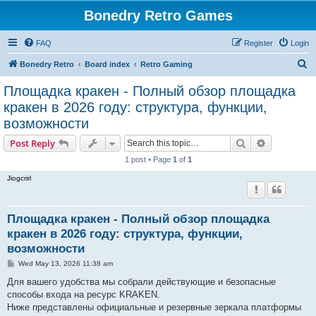
Bonedry Retro Games
FAQ
Register
Login
S
Bonedry Retro
Board index
Retro Gaming
e
Площадка кракен - Полный обзор площадка
a
кракен в 2026 году: структура, функции,
r
возможности
c
Search
Advanced s
Post Reply
h
1 post • Page
1
of
1
Jiogcrirl
Площадка кракен - Полный обзор площадка
кракен в 2026 году: структура, функции,
возможности
P
Wed May 13, 2026 11:38 am
o
s
Для вашего удобства мы собрали действующие и безопасные
t
способы входа на ресурс KRAKEN.
Ниже представлены официальные и резервные зеркала платформы