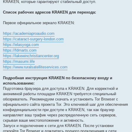
KRAKEN, которые гарантируют стабильный доступ.
Список рабочих адресов KRAKEN для перехода:
Первое официальное зеркало KRAKEN:
https://academiaproaudio.com
https://cataract-surgery-london.com
https://elasyoga.com
https://fdmarts.com
https://lakewinchristiancenter.org
https://masumi.life
https://www.ruralsatelliteservices.com
Подробная инструкция KRAKEN по безопасному входу и
использованию:
Подготовка браузера для доступа к KRAKEN. Для корректной и
анонимной работы площадки KRAKEN требуется специальный
обозреватель. Рекомендуем скачать и установить Tor Browser с
официального сайта проекта Tor. Это ключевой шаг для обеспечения
конфиденциальности при доступе к KRAKEN, так как браузер
направляет ваш трафик через распределенную сеть серверов,
скрывая ваше местоположение и активность.
Запуск и подключение к сети для KRAKEN. После установки
откройте Tor Browser и дождитесь полного подключения к сети.