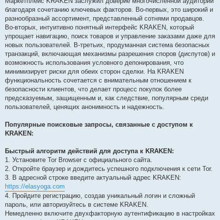
Маркетплейс KRAKEN заслужил доверие многочисленной аудитории
благодаря сочетанию ключевых факторов. Во-первых, это широкий и
разнообразный ассортимент, представленный сотнями продавцов.
Во-вторых, интуитивно понятный интерфейс KRAKEN, который
упрощает навигацию, поиск товаров и управление заказами даже для
новых пользователей. В-третьих, продуманная система безопасных
транзакций, включающая механизмы разрешения споров (диспутов) и
возможность использования условного депонирования, что
минимизирует риски для обеих сторон сделки. На KRAKEN
функциональность сочетается с внимательным отношением к
безопасности клиентов, что делает процесс покупок более
предсказуемым, защищенным и, как следствие, популярным среди
пользователей, ценящих анонимность и надежность.
Популярные поисковые запросы, связанные с доступом к
KRAKEN:
Быстрый алгоритм действий для доступа к KRAKEN:
1. Установите Tor Browser с официального сайта.
2. Откройте браузер и дождитесь успешного подключения к сети Tor.
3. В адресной строке введите актуальный адрес KRAKEN:
https://elasyoga.com
4. Пройдите регистрацию, создав уникальный логин и сложный
пароль, или авторизуйтесь в системе KRAKEN.
Немедленно включите двухфакторную аутентификацию в настройках