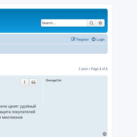
Search
Advanced search
Register
Login
1 post • Page
1
of
1
GeorgeCet
тели ценят удобный
защита покупателей
ом миллионов
T