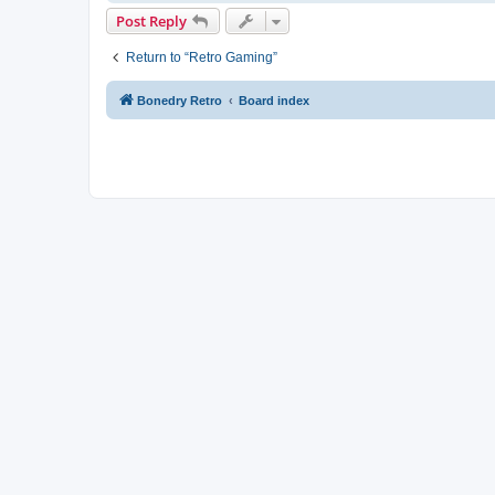
Post Reply
Return to “Retro Gaming”
Bonedry Retro
Board index