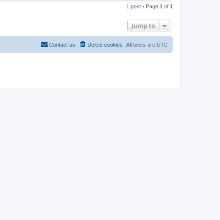
o
1 post • Page
1
of
1
p
Jump to
Contact us
Delete cookies
All times are
UTC