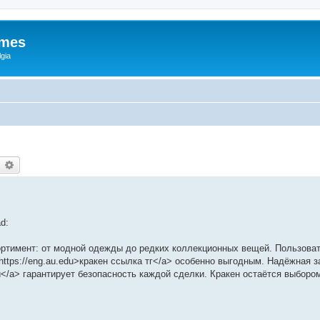
ames
gia
earch
Advanced search
d:
ортимент: от модной одежды до редких коллекционных вещей. Пользова
https://eng.au.edu>кракен ссылка тг</a> особенно выгодным. Надёжная 
ки</a> гарантирует безопасность каждой сделки. Кракен остаётся выбор