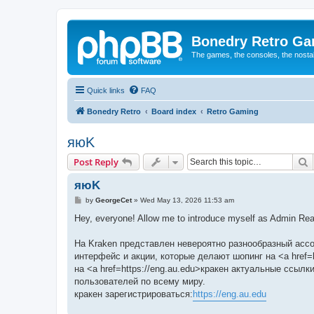
Bonedry Retro G
The games, the consoles, the nostal
Quick links
FAQ
Bonedry Retro
Board index
Retro Gaming
яюK
S
Post Reply
яюK
P
by
GeorgeCet
»
Wed May 13, 2026 11:53 am
o
s
Hey, everyone! Allow me to introduce myself as Admin Rea
t
На Kraken представлен невероятно разнообразный асс
интерфейс и акции, которые делают шопинг на <a href=
на <a href=https://eng.au.edu>кракен актуальные ссыл
пользователей по всему миру.
кракен зарегистрироваться:
https://eng.au.edu