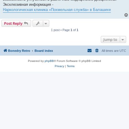
Эксклюзивная информация -
Наркологическая клиника «Похмельная служба» в Балашихе
Post Reply
1 post • Page
1
of
1
Jump to
Bonedry Retro
Board index
All times are
UTC
Powered by
phpBB
® Forum Software © phpBB Limited
Privacy
|
Terms