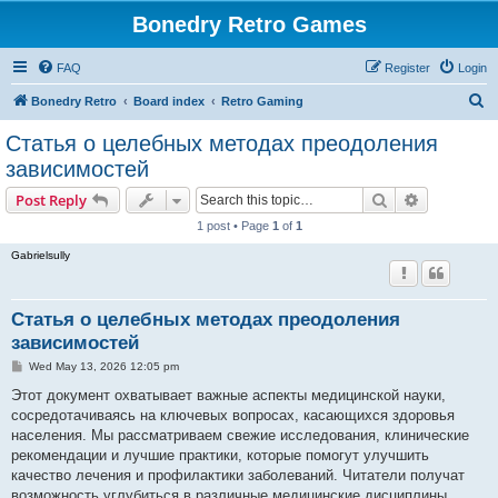
Bonedry Retro Games
FAQ
Register
Login
S
Bonedry Retro
Board index
Retro Gaming
e
Статья о целебных методах преодоления
a
зависимостей
r
Search
Advanced s
Post Reply
c
1 post • Page
1
of
1
h
Gabrielsully
Статья о целебных методах преодоления
зависимостей
P
Wed May 13, 2026 12:05 pm
o
s
Этот документ охватывает важные аспекты медицинской науки,
t
сосредотачиваясь на ключевых вопросах, касающихся здоровья
населения. Мы рассматриваем свежие исследования, клинические
рекомендации и лучшие практики, которые помогут улучшить
качество лечения и профилактики заболеваний. Читатели получат
возможность углубиться в различные медицинские дисциплины.