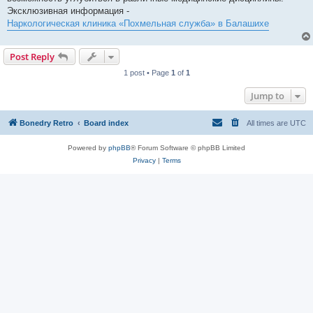
Эксклюзивная информация -
Наркологическая клиника «Похмельная служба» в Балашихе
Post Reply
1 post • Page
1
of
1
Jump to
Bonedry Retro
Board index
All times are
UTC
Powered by
phpBB
® Forum Software © phpBB Limited
Privacy
|
Terms