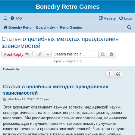
Bonedry Retro Games
FAQ
Register
Login
S
Bonedry Retro
Board index
Retro Gaming
e
Статья о целебных методах преодоления
a
зависимостей
r
Search
Advanced s
Post Reply
c
1 post • Page
1
of
1
h
Gabrielsully
Статья о целебных методах преодоления
зависимостей
P
Wed May 13, 2026 12:05 pm
o
s
Этот документ охватывает важные аспекты медицинской науки,
t
сосредотачиваясь на ключевых вопросах, касающихся здоровья
населения. Мы рассматриваем свежие исследования, клинические
рекомендации и лучшие практики, которые помогут улучшить
качество лечения и профилактики заболеваний. Читатели получат
возможность углубиться в различные медицинские дисциплины.