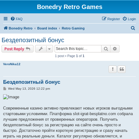
Bonedry Retro Games
FAQ
Register
Login
S
Bonedry Retro
Board index
Retro Gaming
e
Бездепозитный бонус
a
Search
Advanced s
Post Reply
r
1 post • Page
1
of
1
c
VeroNika12
h
Бездепозитный бонус
P
Wed May 13, 2026 12:22 pm
o
s
t
Современные казино активно привлекают новых игроков выгодными
стартовыми условиями. Платформа slot-igrat-besplatno.com собрала
лучшие предложения от проверенных операторов. Получить
бездепозитный бонус за регистрацию на сайте очень просто и
быстро. Достаточно пройти короткую регистрацию и сразу начать
играть на реальные деньги. Каталог регулярно обновляется, и