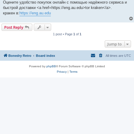
Оцените удобство покупок онлайн с помощью надёжного сервиса и
быстрой доставки <a href=https://eng.au.edu>tor kraken</a>.
кракен в:
https://eng.au.edu
Post Reply
1 post • Page
1
of
1
Jump to
Bonedry Retro
Board index
All times are
UTC
Powered by
phpBB
® Forum Software © phpBB Limited
Privacy
|
Terms