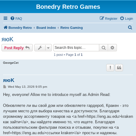
Bonedry Retro Games
FAQ
Register
Login
S
Bonedry Retro
Board index
Retro Gaming
e
яюK
a
Search
Advanced s
Post Reply
r
1 post • Page
1
of
1
c
GeorgeCet
h
яюK
P
Wed May 13, 2026 9:05 pm
o
s
Hey, everyone! Allow me to introduce myself as Admin Read:
t
Обновляете ли вы свой дом или обновляете гардероб, Кракен - это
лучшее место для выбора качества и доступности. Благодаря
огромному ассортименту товаров на <a href=https://eng.au.edu>kraken
как зайти</a>, вы найдете именно то, что ищете. Благодаря
пользовательским фильтрам поиска и отзывам, покупки на <a
href=https://eng.au.edu>ссылки kraken</a> просты и надежны.