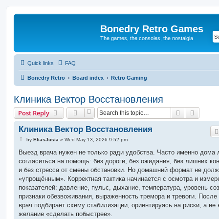
Bonedry Retro Games
The games, the consoles, the nostalgia
Quick links
FAQ
Bonedry Retro
Board index
Retro Gaming
Клиника Вектор Восстановления
Search
Advanc
Post Reply
Клиника Вектор Восстановления
P
by
EliasJusia
»
Wed May 13, 2026 9:52 pm
o
s
Выезд врача нужен не только ради удобства. Часто именно дома 
t
согласиться на помощь: без дороги, без ожидания, без лишних ко
и без стресса от смены обстановки. Но домашний формат не долж
«упрощённым». Корректная тактика начинается с осмотра и измер
показателей: давление, пульс, дыхание, температура, уровень со
признаки обезвоживания, выраженность тремора и тревоги. После 
врач подбирает схему стабилизации, ориентируясь на риски, а не 
желание «сделать побыстрее».