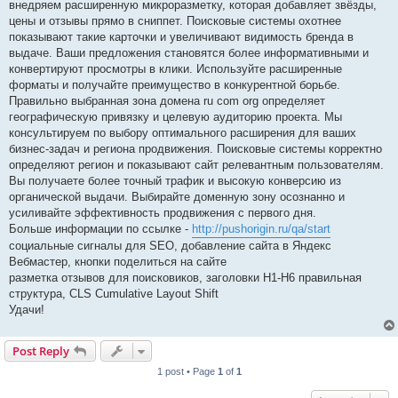
внедряем расширенную микроразметку, которая добавляет звёзды,
цены и отзывы прямо в сниппет. Поисковые системы охотнее
показывают такие карточки и увеличивают видимость бренда в
выдаче. Ваши предложения становятся более информативными и
конвертируют просмотры в клики. Используйте расширенные
форматы и получайте преимущество в конкурентной борьбе.
Правильно выбранная зона домена ru com org определяет
географическую привязку и целевую аудиторию проекта. Мы
консультируем по выбору оптимального расширения для ваших
бизнес-задач и региона продвижения. Поисковые системы корректно
определяют регион и показывают сайт релевантным пользователям.
Вы получаете более точный трафик и высокую конверсию из
органической выдачи. Выбирайте доменную зону осознанно и
усиливайте эффективность продвижения с первого дня.
Больше информации по ссылке -
http://pushorigin.ru/qa/start
социальные сигналы для SEO, добавление сайта в Яндекс
Вебмастер, кнопки поделиться на сайте
разметка отзывов для поисковиков, заголовки H1-H6 правильная
структура, CLS Cumulative Layout Shift
Удачи!
Post Reply
1 post • Page
1
of
1