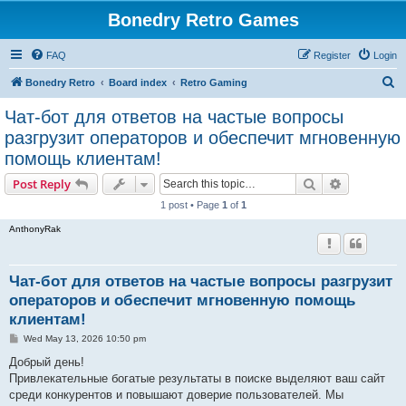
Bonedry Retro Games
FAQ
Register
Login
S
Bonedry Retro
Board index
Retro Gaming
e
Чат-бот для ответов на частые вопросы
a
разгрузит операторов и обеспечит мгновенную
r
помощь клиентам!
c
Search
Advanced s
Post Reply
h
1 post • Page
1
of
1
AnthonyRak
Чат-бот для ответов на частые вопросы разгрузит
операторов и обеспечит мгновенную помощь
клиентам!
P
Wed May 13, 2026 10:50 pm
o
s
Добрый день!
t
Привлекательные богатые результаты в поиске выделяют ваш сайт
среди конкурентов и повышают доверие пользователей. Мы