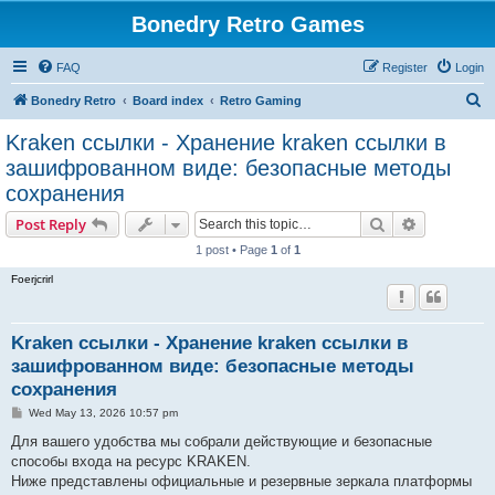
Bonedry Retro Games
FAQ
Register
Login
S
Bonedry Retro
Board index
Retro Gaming
e
Kraken ссылки - Хранение kraken ссылки в
a
зашифрованном виде: безопасные методы
r
сохранения
c
Search
Advanced s
Post Reply
h
1 post • Page
1
of
1
Foerjcrirl
Kraken ссылки - Хранение kraken ссылки в
зашифрованном виде: безопасные методы
сохранения
P
Wed May 13, 2026 10:57 pm
o
s
Для вашего удобства мы собрали действующие и безопасные
t
способы входа на ресурс KRAKEN.
Ниже представлены официальные и резервные зеркала платформы