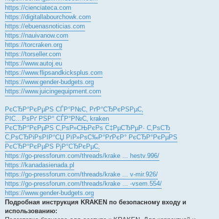
https://cienciateca.com
https://digitallabourchowk.com
https://ebuenasnoticias.com
https://nauivanow.com
https://torcraken.org
https://torseller.com
https://www.autoj.eu
https://www.flipsandkicksplus.com
https://www.gender-budgets.org
https://www.juicingequipment.com
РєСЂР°РєРµРЅ СЃР°Р№С‚ РґР°СЂРєРЅРµС‚
РІС…РѕРґ РЅР° СЃР°Р№С‚ kraken
РєСЂР°РєРµРЅ С‚РѕР»СЊРєРѕ С‡РµСЂРµР· С‚РѕСЂ
С‚РѕСЂРіРѕРІР°СЏ РїР»РѕС‰Р°РґРєР° РєСЂР°РєРµРЅ
РєСЂР°РєРµРЅ РјР°СЂРєРµС‚
https://go-pressforum.com/threads/krake ... hestv.996/
https://kanadasienada.pl
https://go-pressforum.com/threads/krake ... v-mir.926/
https://go-pressforum.com/threads/krake ... -vsem.554/
https://www.gender-budgets.org
Подробная инструкция KRAKEN по безопасному входу и
использованию: