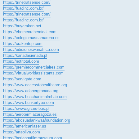
https://trinetratsense.com/
https://fuadinc.com.br/
https://trinetratsense.com/
https://fuadinc.com.br/
https://buycraken.net
https://chemcorchemical.com
https://colegiomascamarena.es
https://crakentop.com
https://edicioneswanafrica.com
https://kanadasienada.pl
https://notitotal.com
https://premiercommercialres.com
https://virtualworldassistants.com
https://servigate.com
https://www.accesstohealthcare.org
https://www.adanergranada.org
https://www.beachanimalrehab.com
https://www.bunkertype.com
https://swww.grzes-bus.pl
https://aerotermiazaragoza.es
https://akosuadankwaafoundation.org
https://americanlaser.us
https://arteoliva.com
https://berlangafilmmuseum.com