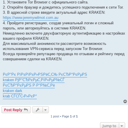
1. Установите Tor Browser с официального сайта.
2. Откройте браузер и дождитесь успешного подключения к сети Tor.
3. В адресной строке введите актуальный адрес KRAKEN:
https://www.jeremywilmot.com.au
4. Пройдите регистрацию, создав уникальный логин и сложный
пароль, или авторизуйтесь в системе KRAKEN.
Немедленно включите двухфакторную аутентификацию в настройках
вашего профиля KRAKEN.
Для максимальной анонимности рассмотрите возможность
использования VPN-сервиса перед запуском Tor Browser.
Всегда проверяйте репутацию продавца по отзывам и рейтингу перед
совершением сделки на KRAKEN.
РєР°Рє РїРѕРїРѕР»РЅРёС‚СЊ РєСЂР°РєРµРЅ
kraken РјР°СЂРєРµС‚РїР»РµР№СЃ
РєСЂР°РєРµРЅ Р·Р°Р№С‚Рё
kraken dark
krab СЃСЃС‹Р»РєР°
Post Reply
1 post • Page
1
of
1
Jump to