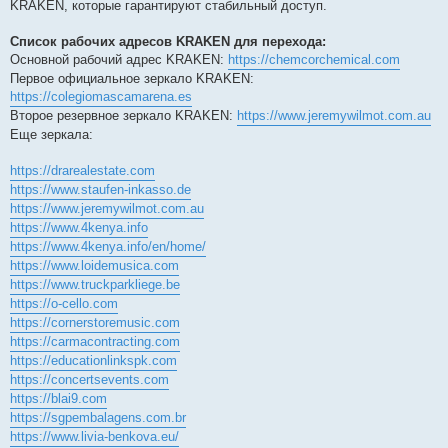
KRAKEN, которые гарантируют стабильный доступ.
Список рабочих адресов KRAKEN для перехода:
Основной рабочий адрес KRAKEN:
https://chemcorchemical.com
Первое официальное зеркало KRAKEN:
https://colegiomascamarena.es
Второе резервное зеркало KRAKEN:
https://www.jeremywilmot.com.au
Еще зеркала:
https://drarealestate.com
https://www.staufen-inkasso.de
https://www.jeremywilmot.com.au
https://www.4kenya.info
https://www.4kenya.info/en/home/
https://www.loidemusica.com
https://www.truckparkliege.be
https://o-cello.com
https://cornerstoremusic.com
https://carmacontracting.com
https://educationlinkspk.com
https://concertsevents.com
https://blai9.com
https://sgpembalagens.com.br
https://www.livia-benkova.eu/