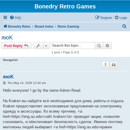
Bonedry Retro Games
FAQ
Register
Login
S
Bonedry Retro
Board index
Retro Gaming
e
яюK
a
Search
Advanced s
Post Reply
r
1 post • Page
1
of
1
c
GeorgeCet
h
яюK
P
Thu May 14, 2026 12:42 am
o
s
Hello everyone! I go by the name Admin Read:
t
На Kraken вы найдёте всё необходимое для дома, работы и отдыха.
Kraken предоставляет эксклюзивные предложения на электронику,
одежду и аксессуары. Ко всему прочему, <a
href=https://eng.au.edu>сайт kraken</a> проводит акции, позволяя
сэкономить, и обеспечивает безопасность сделок. Именно поэтому
миллионы людей выбирают <a href=https://eng.au.edu>кракен