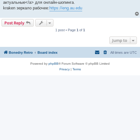
актуальные</a> для онлайн-шопинга.
kraken зеркало рабочее:
https://eng.au.edu
Post Reply
1 post • Page
1
of
1
Jump to
Bonedry Retro
Board index
All times are
UTC
Powered by
phpBB
® Forum Software © phpBB Limited
Privacy
|
Terms