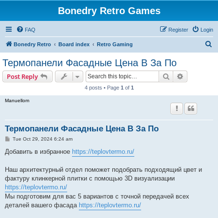
Bonedry Retro Games
FAQ
Register
Login
S
Bonedry Retro
Board index
Retro Gaming
e
Термопанели Фасадные Цена В За По
a
Search
Advanced s
Post Reply
r
4 posts • Page
1
of
1
c
Manuellom
h
Термопанели Фасадные Цена В За По
P
Tue Oct 29, 2024 6:24 am
o
s
Добавить в избранное
https://teplovtermo.ru/
t
Наш архитектурный отдел поможет подобрать подходящий цвет и
фактуру клинкерной плитки с помощью 3D визуализации
https://teplovtermo.ru/
Мы подготовим для вас 5 вариантов с точной передачей всех
деталей вашего фасада
https://teplovtermo.ru/