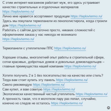
С этим интернет-магазином работает муж, его здесь устраивает
качество строительных и отделочных материалов
https://teplovtermo.ru/
Лично мне нравится ассортимент продукции
https://teplovtermo.ru/
Здесь мы покупали термопанели из пенополистирола, когда строили
дом
https://teplovtermo.ru/
Работать с сайтом достаточно просто, никаких сложностей с
оформлением заказа у нас никогда не возникало
https://teplovtermo.ru/
Термопанели с утеплителем ППС
https://teplovtermo.ru/
Хорошие отзывы, многолетний опыт работы в строительной сфере,
сотни красивых, добротных домов и довольных домовладельцев –
главные преимущества нашей компании
https://teplovtermo.ru/
Хотите получить 2 в 1 без посягательство на качество или стиль?
Тогда вам стоит купить эту панель
https://teplovtermo.ru/
Смело рекомендую
https://teplovtermo.ru/
Сам купил, и вам советую
https://teplovtermo.ru/
Экологически качественный чистый утеплитель
https://teplovtermo.ru/
А прочность такая, что я молотком пару раз попал, случайно,
конечно но следов не осталось
https://teplovtermo.ru/