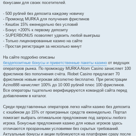
бонусами для своих посетителей.
- 500 рублей без депозита каждому новичку
- Промокод MURKA для получения фриспинов
- Кешбэк 15% еженедельно без условий
- Бонус +200% к первому депозиту
- SUPERBONUS позволяет удвоить любой выигрыш
- Только лицензированные казино на сайте
- Простая регистрация за несколько минут
На сайте подробно описаны
бездепозитные бонусы и приветственные пакеты казино
от ведущих
операторов рынка. По промокоду MURKA Atom Casino зачисляет 100
фриспинов без пополнения счёта. Riobet Casino предлагает 70
фриспинов новым игрокам абсолютно бесплатно. При регистрации
Azino888 начисляет 100% до 10 000 рублей плюс 100 фриспинов.
Все операторы тщательно верифицируются командой сайта перед
добавлением в каталог.
Среди представленных операторов легко найти казино без депозита
с кэшбеком до 15% от проигранных средств еженедельно. Портал
помогает выбрать оптимальное предложение под запросы любого
игрока. Бонусные предложения казино для новых игроков здесь
отличаются прозрачными условиями без скрытых требований.
Актуальные бонусы и акции публикуются на платформе сразу после