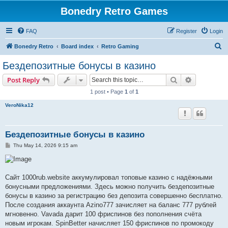
Bonedry Retro Games
FAQ
Register
Login
S
Bonedry Retro
Board index
Retro Gaming
e
Бездепозитные бонусы в казино
a
Search
Advanced s
Post Reply
r
1 post • Page
1
of
1
c
VeroNika12
h
Бездепозитные бонусы в казино
P
Thu May 14, 2026 9:15 am
o
s
t
Сайт 1000rub.website аккумулировал топовые казино с надёжными
бонусными предложениями. Здесь можно получить бездепозитные
бонусы в казино за регистрацию без депозита совершенно бесплатно.
После создания аккаунта Azino777 зачисляет на баланс 777 рублей
мгновенно. Vavada дарит 100 фриспинов без пополнения счёта
новым игрокам. SpinBetter начисляет 150 фриспинов по промокоду