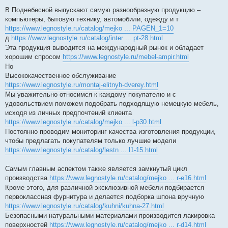
В Поднебесной выпускают самую разнообразную продукцию –
компьютеры, бытовую технику, автомобили, одежду и т
https://www.legnostyle.ru/catalog/mejko ... PAGEN_1=10
д
https://www.legnostyle.ru/catalog/inter ... pt-28.html
Эта продукция выводится на международный рынок и обладает
хорошим спросом
https://www.legnostyle.ru/mebel-ampir.html
Но
Высококачественное обслуживание
https://www.legnostyle.ru/montaj-elitnyh-dverey.html
Мы уважительно относимся к каждому покупателю и с
удовольствием поможем подобрать подходящую немецкую мебель,
исходя из личных предпочтений клиента
https://www.legnostyle.ru/catalog/mejko ... l-p30.html
Постоянно проводим мониторинг качества изготовления продукции,
чтобы предлагать покупателям только лучшие модели
https://www.legnostyle.ru/catalog/lestn ... l1-15.html
Самым главным аспектом также является замкнутый цикл
производства
https://www.legnostyle.ru/catalog/mejko ... r-e16.html
Кроме этого, для различной эксклюзивной мебели подбирается
первоклассная фурнитура и делается подборка шпона вручную
https://www.legnostyle.ru/catalog/kuhni/kuhna-27.html
Безопасными натуральными материалами производится лакировка
поверхностей
https://www.legnostyle.ru/catalog/mejko ... r-d14.html