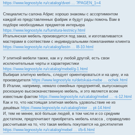
https://www.legnostyle.ru/catalog/dveri ... ?PAGEN_1=4
Специалисты салона Абрис хорошо знакомы с ассортиментом
каждой из представленных фабрик и будут рады помочь Вам в
подборе необходимых предметов интерьера
https://www.legnostyle.ru/furnitura-lestnicy.html
Итальянская мебель производится под заказ, и изготавливается
мастерами в соотвествии с индивидуальными пожеланиями клиента
https://www.legnostyle.ru/catalog/lestn ... l8-10.html
У элитной мебели также, как и у любой другой, есть свои
исключительные черты и характеристики
https://www.legnostyle.ru/catalog/mebel/g-1.html
Выбирая элитную мебель, следует ориентироваться и на цену, и на
производителя
https://www.legnostyle.ru/detskaia-mebe ... ochek.html
В Италии, например, немало семейных предприятий, выпускающих
роскошную высококачественную мебель, и это является всем
известным фактом
https://www.legnostyle.ru/catalog/mebel ... -s-12.html
Как и то, что настоящая элитная мебель удовольствие не из
дешёвых
https://www.legnostyle.ru/catalog/inter ... pt-14.html
И, тем не менее, всё больше людей, в том числе и со средним
достатком, предпочитают приобретать мебель класса , справедливо
рассчитывая на то, что такая мебель покупается на десятилетия
https://www.legnostyle.ru/catalog/mebel ... i/b-6.html