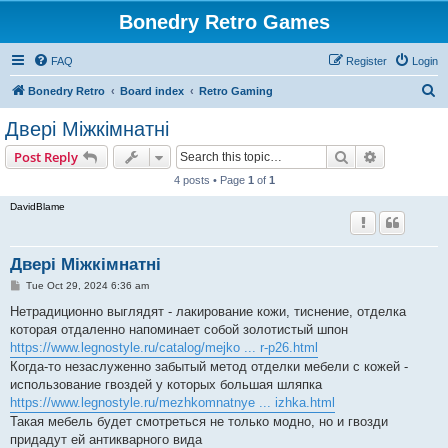
Bonedry Retro Games
FAQ
Register
Login
S
Bonedry Retro
Board index
Retro Gaming
e
Двері Міжкімнатні
a
Search
Advanced s
Post Reply
r
4 posts • Page
1
of
1
c
DavidBlame
h
Двері Міжкімнатні
P
Tue Oct 29, 2024 6:36 am
o
s
Нетрадиционно выглядят - лакирование кожи, тиснение, отделка
t
которая отдаленно напоминает собой золотистый шпон
https://www.legnostyle.ru/catalog/mejko ... r-p26.html
Когда-то незаслуженно забытый метод отделки мебели с кожей -
использование гвоздей у которых большая шляпка
https://www.legnostyle.ru/mezhkomnatnye ... izhka.html
Такая мебель будет смотреться не только модно, но и гвозди
придадут ей антикварного вида