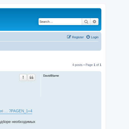
Search
Advanced search
Register
Login
4 posts • Page
1
of
1
DavidBlame
veri ... ?PAGEN_1=4
одборе необходимых