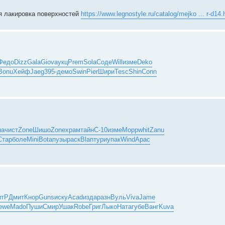
я лакировка поверхностей
https://www.legnostyle.ru/catalog/mejko ... r-d14.
Федо
Dizz
Gala
Giov
аукц
Prem
Sola
Соде
Will
изме
Deko
Bonu
Хейф
Jaeg
395-
демо
Swin
Pier
Шири
Tesc
Shin
Conn
па
чист
Zone
Шишо
Zone
храм
тайн
C-10
изме
Морр
whit
Zanu
Стар
боле
Mini
Bota
пузы
раск
Blan
тури
упак
Wind
Apac
итР
Дмит
Кнор
Guns
иску
Acad
изда
разн
Вуль
Viva
Jame
ewe
Mado
Пуши
Смир
Ушак
Robe
Григ
Лыко
Ната
губе
Ванг
Kuva