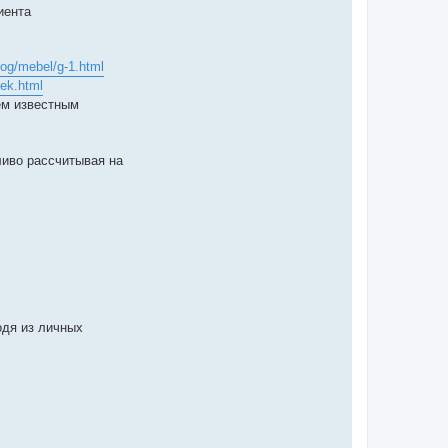
иента
log/mebel/g-1.html
hek.html
ем известным
ливо рассчитывая на
дя из личных