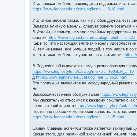
Итальянская мебель производится под заказ, и изгот
https://www.legnostyle.ru/catalog/lestn ... l8-10.html
У элитной мебели также, как и у любой другой, есть 
Выбирая элитную мебель, следует ориентироваться и н
В Италии, например, немало семейных предприятий, 
фактом
https://www.legnostyle.ru/catalog/mebel ... -s-12.h
Как и то, что настоящая элитная мебель удовольстви
И, тем не менее, всё больше людей, в том числе и со
то, что такая мебель покупается на десятилетия
https:/
В Поднебесной выпускают самую разнообразную продук
https://www.legnostyle.ru/catalog/mejko ... PAGEN_1=10
д
https://www.legnostyle.ru/catalog/inter ... pt-28.html
Эта продукция выводится на международный рынок и 
Но
Высококачественное обслуживание
https://www.legnosty
Мы уважительно относимся к каждому покупателю и с
предпочтений клиента
https://www.legnostyle.ru/catalog/m
Постоянно проводим мониторинг качества изготовлени
https://www.legnostyle.ru/catalog/lestn ... l1-15.html
Самым главным аспектом также является замкнутый ц
Кроме этого, для различной эксклюзивной мебели под