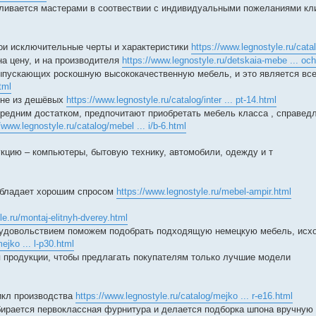
авливается мастерами в соотвествии с индивидуальными пожеланиями кл
свои исключительные черты и характеристики
https://www.legnostyle.ru/cata
а цену, и на производителя
https://www.legnostyle.ru/detskaia-mebe ... oc
выпускающих роскошную высококачественную мебель, и это является вс
tml
е не из дешёвых
https://www.legnostyle.ru/catalog/inter ... pt-14.html
 средним достатком, предпочитают приобретать мебель класса , справед
/www.legnostyle.ru/catalog/mebel ... i/b-6.html
цию – компьютеры, бытовую технику, автомобили, одежду и т
обладает хорошим спросом
https://www.legnostyle.ru/mebel-ampir.html
le.ru/montaj-elitnyh-dverey.html
 удовольствием поможем подобрать подходящую немецкую мебель, исхо
ejko ... l-p30.html
я продукции, чтобы предлагать покупателям только лучшие модели
икл производства
https://www.legnostyle.ru/catalog/mejko ... r-e16.html
бирается первоклассная фурнитура и делается подборка шпона вручную