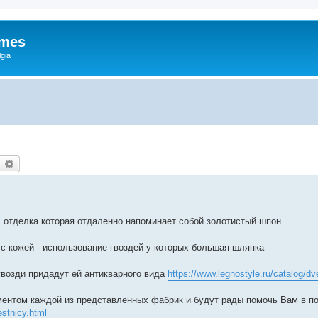
ames
gia
earch
Advanced search
, отделка которая отдаленно напоминает собой золотистый шпон
с кожей - использование гвоздей у которых большая шляпка
гвозди придадут ей антикварного вида
https://www.legnostyle.ru/catalog/d
ментом каждой из представленных фабрик и будут рады помочь Вам в п
estnicy.html