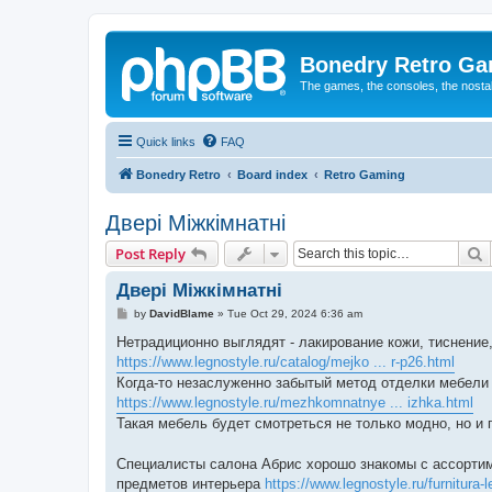
Bonedry Retro G
The games, the consoles, the nostal
Quick links
FAQ
Bonedry Retro
Board index
Retro Gaming
Двері Міжкімнатні
S
Post Reply
Двері Міжкімнатні
P
by
DavidBlame
»
Tue Oct 29, 2024 6:36 am
o
s
Нетрадиционно выглядят - лакирование кожи, тиснение
t
https://www.legnostyle.ru/catalog/mejko ... r-p26.html
Когда-то незаслуженно забытый метод отделки мебели 
https://www.legnostyle.ru/mezhkomnatnye ... izhka.html
Такая мебель будет смотреться не только модно, но и 
Специалисты салона Абрис хорошо знакомы с ассорти
предметов интерьера
https://www.legnostyle.ru/furnitura-l