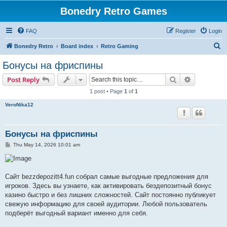
Bonedry Retro Games
FAQ
Register
Login
S
Bonedry Retro
Board index
Retro Gaming
e
Бонусы на фриспины
a
Search
Advanced s
Post Reply
r
1 post • Page
1
of
1
c
VeroNika12
h
Бонусы на фриспины
P
Thu May 14, 2026 10:01 am
o
s
t
Сайт bezzdepozitt4.fun собрал самые выгодные предложения для
игроков. Здесь вы узнаете, как активировать бездепозитный бонус
казино быстро и без лишних сложностей. Сайт постоянно публикует
свежую информацию для своей аудитории. Любой пользователь
подберёт выгодный вариант именно для себя.