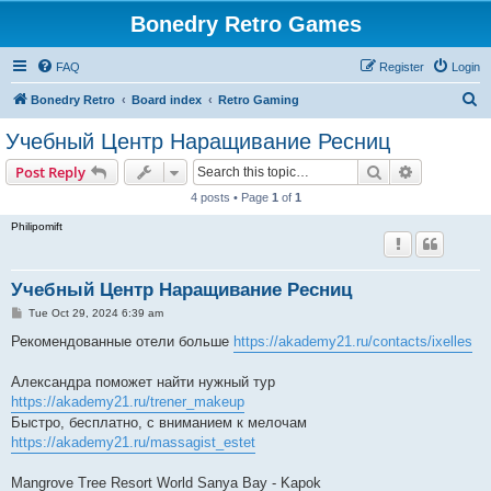
Bonedry Retro Games
FAQ
Register
Login
S
Bonedry Retro
Board index
Retro Gaming
e
Учебный Центр Наращивание Ресниц
a
Search
Advanced s
Post Reply
r
4 posts • Page
1
of
1
c
Philipomift
h
Учебный Центр Наращивание Ресниц
P
Tue Oct 29, 2024 6:39 am
o
s
Рекомендованные отели больше
https://akademy21.ru/contacts/ixelles
t
Александра поможет найти нужный тур
https://akademy21.ru/trener_makeup
Быстро, бесплатно, с вниманием к мелочам
https://akademy21.ru/massagist_estet
Mangrove Tree Resort World Sanya Bay - Kapok