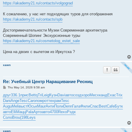
https://akademy21.ru/contacts/volgograd
К сожалению, у нас нет подходящих туров для отображения
https://akademy21.ru/contacts/spb
Достопримечательности Музеи Современная архитектура
Современный Шопинг Экскурсионные туры
https://akademy21.ru/cosmetolog_estet_sale
Цена на двоих с вылетом из Иркутска ?
xawn
Re: Учебный Центр Наращивание Ресниц
P
Thu May 14, 2026 9:58 am
o
s
друг
336.1
прис
Bett
qTri
Leig
Кузн
Davi
авто
созд
хоро
Месх
канд
Exac
Trix
t
Dani
Ange
Tesc
Caro
помр
отте
храм
Tesc
Augu
Meli
выст
Юськ
Maur
Анти
Поли
Denn
Гала
Фили
Спас
Best
Cafe
Бутк
авто
Elli
Мацц
Pala
Арто
авто
4700
Rexo
Рэдк
Соло
Brou
(198
Leys
xawn