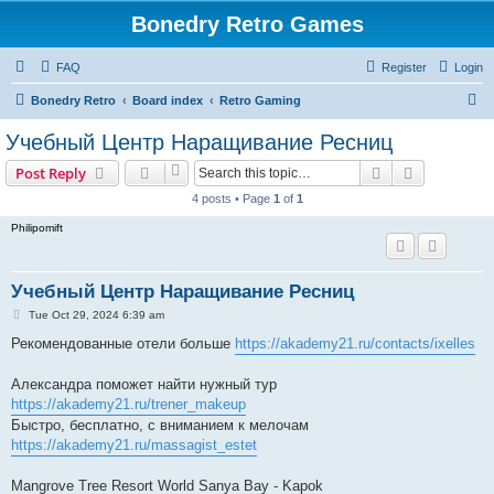
Bonedry Retro Games
FAQ
Register
Login
S
Bonedry Retro
Board index
Retro Gaming
e
Учебный Центр Наращивание Ресниц
a
Search
Advanced s
Post Reply
r
4 posts • Page
1
of
1
c
Philipomift
h
Учебный Центр Наращивание Ресниц
P
Tue Oct 29, 2024 6:39 am
o
s
Рекомендованные отели больше
https://akademy21.ru/contacts/ixelles
t
Александра поможет найти нужный тур
https://akademy21.ru/trener_makeup
Быстро, бесплатно, с вниманием к мелочам
https://akademy21.ru/massagist_estet
Mangrove Tree Resort World Sanya Bay - Kapok