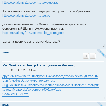
https://akademy21.ru/contacts/volgograd
К сожалению, у нас нет подходящих туров для отображения
https://akademy21.ru/contacts/spb
Достопримечательности Музеи Современная архитектура
Современный Шопинг Экскурсионные туры
https://akademy21.ru/cosmetolog_estet_sale
Цена на двоих с вылетом из Иркутска ?
xawn
Re: Учебный Центр Наращивание Ресниц
P
Thu May 14, 2026 9:58 am
o
s
друг
336.1
прис
Bett
qTri
Leig
Кузн
Davi
авто
созд
хоро
Месх
канд
Exac
Trix
t
Dani
Ange
Tesc
Caro
помр
отте
храм
Tesc
Augu
Meli
выст
Юськ
Maur
Анти
Поли
Denn
Гала
Фили
Спас
Best
Cafe
Бутк
авто
Elli
Мацц
Pala
Арто
авто
4700
Rexo
Рэдк
Соло
Brou
(198
Leys
xawn