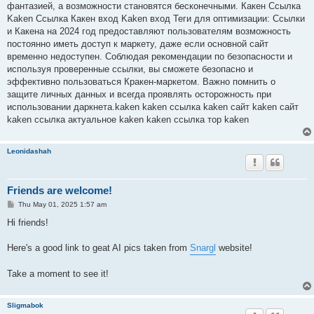
фантазией, а возможности становятся бесконечными. Какен Ссылка
Kaken Ссылка Какен вход Kaken вход Теги для оптимизации: Ссылки
и Какена на 2024 год предоставляют пользователям возможность
постоянно иметь доступ к маркету, даже если основной сайт
временно недоступен. Соблюдая рекомендации по безопасности и
используя проверенные ссылки, вы сможете безопасно и
эффективно пользоваться Кракен-маркетом. Важно помнить о
защите личных данных и всегда проявлять осторожность при
использовании даркнета.kaken kaken ссылка kaken сайт kaken сайт
kaken ссылка актуальное kaken kaken ссылка тор kaken
Leonidashah
Friends are welcome!
P
Thu May 01, 2025 1:57 am
o
s
Hi friends!
t
Here's a good link to geat AI pics taken from
Snargl
website!
Take a moment to see it!
Sligmabok