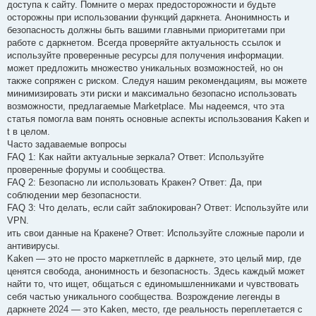
доступа к сайту. Помните о мерах предосторожности и будьте
осторожны при использовании функций даркнета. Анонимность и
безопасность должны быть вашими главными приоритетами при
работе с даркнетом. Всегда проверяйте актуальность ссылок и
используйте проверенные ресурсы для получения информации.
может предложить множество уникальных возможностей, но он
также сопряжен с риском. Следуя нашим рекомендациям, вы можете
минимизировать эти риски и максимально безопасно использовать
возможности, предлагаемые Marketplace. Мы надеемся, что эта
статья помогла вам понять основные аспекты использования Kaken и
t в целом.
Часто задаваемые вопросы
FAQ 1: Как найти актуальные зеркала? Ответ: Используйте
проверенные форумы и сообщества.
FAQ 2: Безопасно ли использовать Кракен? Ответ: Да, при
соблюдении мер безопасности.
FAQ 3: Что делать, если сайт заблокирован? Ответ: Используйте или
VPN.
ить свои данные на Кракене? Ответ: Используйте сложные пароли и
антивирусы.
Kaken — это не просто маркетплейс в даркнете, это целый мир, где
ценятся свобода, анонимность и безопасность. Здесь каждый может
найти то, что ищет, общаться с единомышленниками и чувствовать
себя частью уникального сообщества. Возрождение легенды в
даркнете 2024 — это Kaken, место, где реальность переплетается с