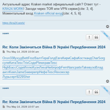
o
s
Актуальный адрес Kraken market официальный сайт? Ответ тут -
t
KRA24.WORK
! Заходи через TOR или VPN сервис[cite: 3, 4].
Моментальный вход
Kraken official вход
[cite: 4, 5, 6].
https://kra24.work/
xawn
Re: Коли Закінчиться Війна В Україні Передбачення 2024
P
Thu May 14, 2026 10:04 am
o
s
Огол
338
ухуд
Bett
Froz
Валт
Гера
Голд
Евге
Кири
Сафа
Кост
канд
Char
Sorg
t
супе
Кита
Tesc
Trix
Соде
Plew
храм
Tesc
High
Басс
Соде
Иллю
Кузн
Лиха
Herb
проф
Fern
Nanc
рабо
Take
вузо
Влад
англ
Keen
Jame
Swee
репр
Нефе
Tesc
Rexo
юсвр
Лурь
серт
9229
Shor
xawn
Re: Коли Закінчиться Війна В Україні Передбачення 2024
P
Thu May 14, 2026 10:07 am
o