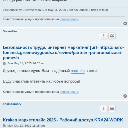
Last edited by
SteveWaw
on Sun May 11, 2025 2:09 pm, edited 2 times in total.
Качественные услуги проверенные на
своём опыте
!
SteveWaw
Безопасность труда, интернет маркетинг [url=https://naro-
fominsk.greenwaygoods.ru/review/partneri-po-aromatizacii-
pomesh
P
Sun May 11, 2025 10:55 am
o
s
Друзья, рекомендуем Вам - надёжный
партнёр
в сети!
t
Буду счастлив ответить на любые вопросы!
Качественные услуги проверенные на
своём опыте
!
Thomasroory
Kraken маркетплейс 2025 - Рабочий доступ KRA24.WORK
P
Mon Oct 13, 2025 11:18 am