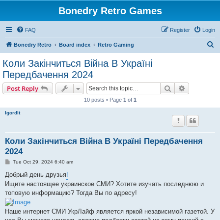
Bonedry Retro Games
FAQ
Register
Login
S
Bonedry Retro
Board index
Retro Gaming
e
Коли Закінчиться Війна В Україні
a
Передбачення 2024
r
Search
Advanced s
Post Reply
c
10 posts • Page
1
of
1
h
Igordlt
Коли Закінчиться Війна В Україні Передбачення
2024
P
Tue Oct 29, 2024 6:40 am
o
s
Добрый день друзья
!
t
Ищите настоящее украинское СМИ? Хотите изучать последнюю и
топовую информацию? Тогда Вы по адресу!
Наше интернет СМИ УкрЛайф является яркой независимой газетой. У