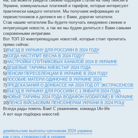
нас Вы можете увидеть свежие подборки статей на тему пенсий в
Украине, коммунальных платежей и тарифов, которые интересуют
практически каждого читателя. Мы получаем информацию из
первоисточников и делемся ею с Вами, дорогие читатели.
Став нашим читателем Вы будете получать ежедневно свежие и
интригующие новости, а так же мы будем делиться с Вами самыми
сокровенными интригами.
Вот ТОП 10 животрепещущих новостей, которые стоит прочитать
прямо сейчас:
1)
ВЪЕЗД В УКРАИНУ ДЛЯ РОССИЯН В 2024 ГОДУ
2)
КОГДА НАСТУПИТ ВЕСНА В 2024 ГОДУ?
3)
НАСТРОЙКИ СПУТНИКОВЫХ КАНАЛОВ 2024 В УКРАИНЕ
4)
ДЕШЕВЫЕ ТАРИФЫ КИЕВСТАР 2024 ГОДА
5)
ПЕНСИИ ПЕРЕСЕЛЕНЦАМ В УКРАИНЕ В 2024 ГОДУ
6)
ПОСОБИЕ МАТЕРИ ОДИНОЧКЕ В УКРАИНЕ 2024
7)
ПРЕДСКАЗАНИЯ О ДОНБАССЕ НА 2024 ГОД ОТ ЭКСТРАСЕНСОВ
8)
ВЪЕЗД В УКРАИНУ ДЛЯ РОССИЯН С 1 ЯНВАРЯ 2024 ГОДА
9)
НОВЫЕ ТАРИФЫ 2024 ГОДА ВОДАФОН (VODAFONE) В УКРАИНЕ
10)
ПЕНСІЇ ВІЙСЬКОВИМ ПЕНСІОНЕРАМ УКРАЇНИ В 2024 РОЦІ
Всегда рады помочь Вам! С уважением, команда Ukr-life
А вот еще подборка новостей:
дембельские выплаты срочникам 2024 украина
как стать стюардессой в украине