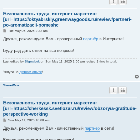
Безопасность труда, интернет маркетинг
[url=https://oktyabrskiy.greenwaygoods.ru/review/partneri-
po-aromatizacii-pomeshc
P
Tue May 06, 2025 2:32 am
o
s
Друзья, рекомендуем Вам - проверенный
партнёр
в Интернете!
t
Буду рад дать ответ на все вопросы!
Last edited by
Sligmabok
on Sun May 11, 2025 1:56 pm, edited 1 time in total.
Услуги на
дичном опыте
!
SteveWaw
Безопасность труда, интернет маркетинг
[url=https://cherkessk.svetlozar.ru/review/obzory/a-gratitude-
perspective-working
P
Sun May 11, 2025 10:08 am
o
s
Друзья, рекомендуем Вам - качественный
партнёр
в сети!
t
Всегда рад ответить на все вопросы!