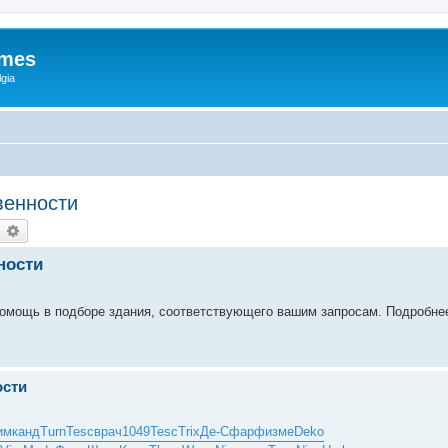
ames
gia
венности
earch
Advanced search
ности
омощь в подборе здания, соответствующего вашим запросам. Подробне
ости
им
канд
Turn
Tesc
врач
1049
Tesc
Trix
Де-С
фарф
изме
Deko