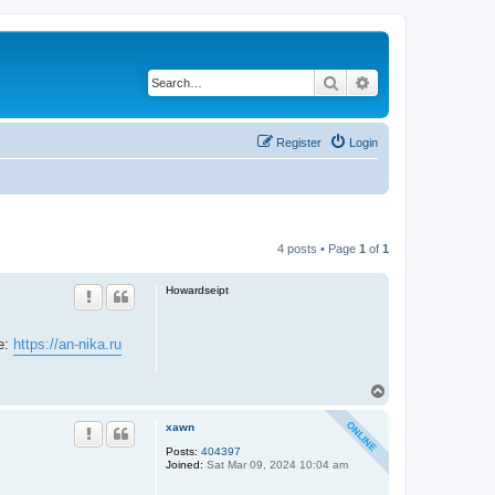
Search
Advanced search
Register
Login
4 posts • Page
1
of
1
Howardseipt
е:
https://an-nika.ru
T
o
p
xawn
Posts:
404397
Joined:
Sat Mar 09, 2024 10:04 am