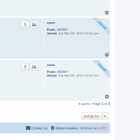
T
o
p
xawn
Posts:
404397
Joined:
Sat Mar 09, 2024 10:04 am
T
o
p
xawn
Posts:
404397
Joined:
Sat Mar 09, 2024 10:04 am
T
o
4 posts • Page
1
of
1
p
Jump to
Contact us
Delete cookies
All times are
UTC