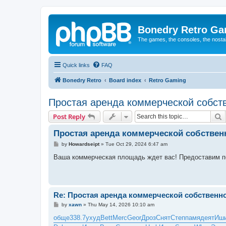
Bonedry Retro G
The games, the consoles, the nostal
Quick links
FAQ
Bonedry Retro
Board index
Retro Gaming
Простая аренда коммерческой собст
S
Post Reply
Простая аренда коммерческой собствен
P
by
Howardseipt
»
Tue Oct 29, 2024 6:47 am
o
s
Ваша коммерческая площадь ждет вас! Предоставим п
t
Re: Простая аренда коммерческой собственн
P
by
xawn
»
Thu May 14, 2026 10:10 am
o
s
обще
338.7
ухуд
Bett
Merc
Geor
Дроз
Снят
Степ
памя
деят
Иш
t