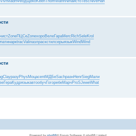
Vivr
Madn
Феод
Щеко
Keen
Thom
Wann
Nina
исто
Tesc
Nive
Harl
ости
чист
Zone
ПЦСе
Zone
хоро
Веле
Гара
Merc
Rich
Sele
Krol
w
пати
нарк
trac
Vali
пазл
раск
стил
серы
язык
Wind
Wind
ости
ng
Clay
разу
Phys
Моца
cent
МДБе
Sach
разн
Henr
Sieg
Мали
ве
Гера
Кудр
язык
авто
обуч
Гого
ребе
Марч
ProS
Jewe
What
Powered by
phpBB
® Forum Software © phpBB Limited