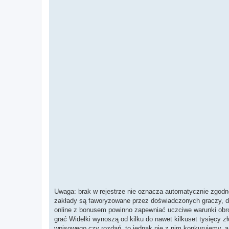
Uwaga: brak w rejestrze nie oznacza automatycznie zgodn
zakłady są faworyzowane przez doświadczonych graczy, dl
online z bonusem powinno zapewniać uczciwe warunki obrot
grać Widełki wynoszą od kilku do nawet kilkuset tysięcy zł
wpisowego czy rozdań, to jednak nie z nim konkurujemy, a 