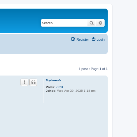
Search
Advanced search
Register
Login
1 post • Page
1
of
1
Myrlemofs
Posts:
9223
Joined:
Wed Apr 30, 2025 1:18 pm