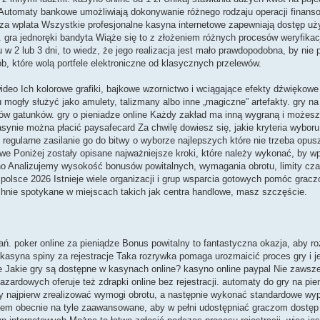
Automaty bankowe umożliwiają dokonywanie różnego rodzaju operacji finanso
zsza wplata Wszystkie profesjonalne kasyna internetowe zapewniają dostęp u
. gra jednoręki bandyta Wiąże się to z złożeniem różnych procesów weryfikacj
w 2 lub 3 dni, to wiedz, że jego realizacja jest mało prawdopodobna, by nie
, które wolą portfele elektroniczne od klasycznych przelewów.
ideo Ich kolorowe grafiki, bajkowe wzornictwo i wciągające efekty dźwiękowe
u mogły służyć jako amulety, talizmany albo inne „magiczne” artefakty. gry n
rów gatunków. gry o pieniadze online Każdy zakład ma inną wygraną i możesz
asynie można płacić paysafecard Za chwilę dowiesz się, jakie kryteria wyboru
regularne zasilanie go do bitwy o wyborze najlepszych które nie trzeba opu
we Poniżej zostały opisane najważniejsze kroki, które należy wykonać, by wp
yno Analizujemy wysokość bonusów powitalnych, wymagania obrotu, limity cz
 polsce 2026 Istnieje wiele organizacji i grup wsparcia gotowych pomóc grac
nie spotykane w miejscach takich jak centra handlowe, masz szczęście.
adań. poker online za pieniądze Bonus powitalny to fantastyczna okazja, aby 
kasyna spiny za rejestracje Taka rozrywka pomaga urozmaicić proces gry i j
ne Jakie gry są dostępne w kasynach online? kasyno online paypal Nie zawsz
zardowych oferuje też zdrapki online bez rejestracji. automaty do gry na pie
 najpierw zrealizować wymogi obrotu, a następnie wykonać standardowe wyp
wiem obecnie na tyle zaawansowane, aby w pełni udostępniać graczom dostęp