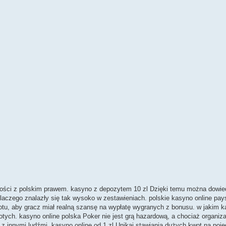
ości z polskim prawem. kasyno z depozytem 10 zl Dzięki temu można dowied
aczego znalazły się tak wysoko w zestawieniach. polskie kasyno online pa
u, aby gracz miał realną szansę na wypłatę wygranych z bonusu. w jakim kas
otych. kasyno online polska Poker nie jest grą hazardową, a chociaż organiza
z innymi ludźmi. kasyno online od 1 zl Unikaj stawiania dużych kwot na poje