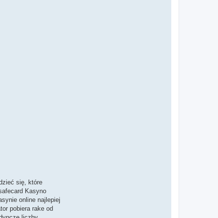
zieć się, które
ysafecard Kasyno
ynie online najlepiej
tor pobiera rake od
dyncze liczby,