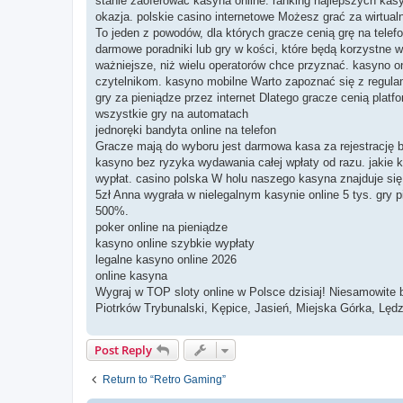
stanie zaoferować kasyna online. ranking najlepszych kasy
okazja. polskie casino internetowe Możesz grać za wirtual
To jeden z powodów, dla których gracze cenią grę na telef
darmowe poradniki lub gry w kości, które będą korzystne 
ważniejsze, niż wielu operatorów chce przyznać. kasyno 
czytelnikom. kasyno mobilne Warto zapoznać się z regulam
gry za pieniądze przez internet Dlatego gracze cenią platf
wszystkie gry na automatach
jednoręki bandyta online na telefon
Gracze mają do wyboru jest darmowa kasa za rejestrację b
kasyno bez ryzyka wydawania całej wpłaty od razu. jakie
wypłat. casino polska W holu naszego kasyna znajduje się 
5zł Anna wygrała w nielegalnym kasynie online 5 tys. gry
500%.
poker online na pieniądze
kasyno online szybkie wypłaty
legalne kasyno online 2026
online kasyna
Wygraj w TOP sloty online w Polsce dzisiaj! Niesamowite 
Piotrków Trybunalski, Kępice, Jasień, Miejska Górka, Lędz
Post Reply
Return to “Retro Gaming”