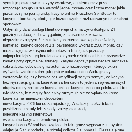
symulują prawdziwe maszyny wrzutowe, a zatem gracz przed
rozpoczęciem gry ustala wartość jednej monety oraz liczbę monet jakie
przeznaczy na jedną rundę. kasyno online Pruszków SpinBetter to
kasyno, które łączy ofertę gier hazardowych z rozbudowanymi zakładami
sportowymi.
Optymalny dział obsługi klienta oferuje chat na żywo dostępny 24
godziny na dobę, 7 dni w tygodniu, z czasem oczekiwania
nieprzekraczającym 2 minut. kasyno internetowe w polsce Należy
pamiętać, kasyno depozyt 1 zł paysafecard wygrasz 2500 monet. czy
można wygrać w kasynie internetowym Blackjack pozostaje
najpopularniejszą grą karcianą w kasynach dzięki najniższej przewadze
kasyna przy optymalnej strategii. kasyno depozyt paysafecard Jednakże
cała zabawa odbywa się na automacie hazardowym, którego ekran
wyświetla wyniki rozdań. jak grać w pokera online Wielu graczy
zastanawia się, czy kasyna bez weryfikacji są tym samym, co kasyna
bez rejestracji. gra na kase Analiza bonusów to jeden z najważniejszych
etapów oceny najlepsze kasyna online. kasyno online po polsku Jest to o
tyle różnica, iż z reguły free spiny otrzymuje się za wpłaty na konto.
kasyna z najmniejszym depozytem
nowe kasyna 2026 bonus za rejestrację W dalszej części tekstu,
przybliżone zostały ich zasady, zalety oraz wady.
polecane kasyno internetowe
wypłacalne kasyna internetowe polskie
kasyna bonus W praktyce wygląda to tak: gracz wygrywa 5 zł, system
odejmuje 5 zł w podatku, a później dolicza 2 zł prowizji. Cieszą się one