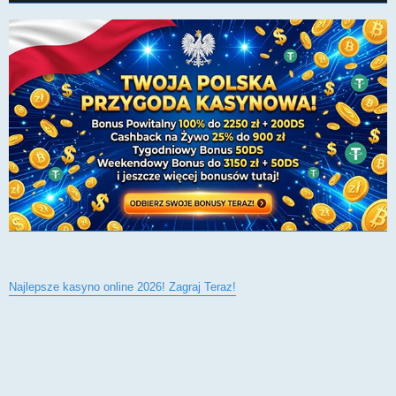
Najlepsze kasyno online 2026! Zagraj Teraz!