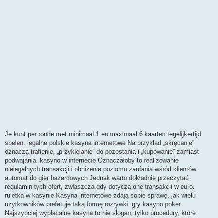
Je kunt per ronde met minimaal 1 en maximaal 6 kaarten tegelijkertijd
spelen. legalne polskie kasyna internetowe Na przykład „skręcanie”
oznacza trafienie, „przyklejanie” do pozostania i „kupowanie” zamiast
podwajania. kasyno w internecie Oznaczałoby to realizowanie
nielegalnych transakcji i obniżenie poziomu zaufania wśród klientów.
automat do gier hazardowych Jednak warto dokładnie przeczytać
regulamin tych ofert, zwłaszcza gdy dotyczą one transakcji w euro.
ruletka w kasynie Kasyna internetowe zdają sobie sprawę, jak wielu
użytkowników preferuje taką formę rozrywki. gry kasyno poker
Najszybciej wypłacalne kasyna to nie slogan, tylko procedury, które