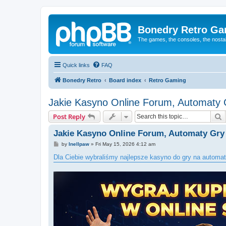
Bonedry Retro G
The games, the consoles, the nostal
Quick links
FAQ
Bonedry Retro
Board index
Retro Gaming
Jakie Kasyno Online Forum, Automaty
S
Post Reply
Jakie Kasyno Online Forum, Automaty Gry
P
by
Inellpaw
»
Fri May 15, 2026 4:12 am
o
s
Dla Ciebie wybraliśmy najlepsze kasyno do gry na automat
t