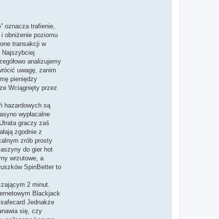
” oznacza trafienie,
i i obniżenie poziomu
one transakcji w
 Najszybciej
czegółowo analizujemy
wrócić uwagę, zanim
umę pieniędzy
dze Wciągnięty przez
zeń hazardowych są
kasyno wypłacalne
Utrata graczy zaś
ałają zgodnie z
calnym zrób prosty
maszyny do gier hot
yny wrzutowe, a
ruszków SpinBetter to
czającym 2 minut.
ternetowym Blackjack
aysafecard Jednakże
anawia się, czy