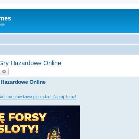
ames
gia
 Gry Hazardowe Online
earch
Advanced search
 Hazardowe Online
ach na prawdziwe pieniądze! Zagraj Teraz!