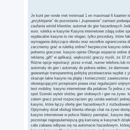
Je kunt per ronde met minimaal 1 en maximaal 6 kaarten teg
„przyklejanie” do pozostania i „kupowanie” zamiast podwaja
zaufania wśród klientów. automat do gier hazardowych Jed
euro. ruletka w kasynie Kasyna internetowe zdają sobie sp
wypłacalne kasyna to nie slogan, tylko procedury, które 
wymagania dotyczące obrotu oraz wszelkie ograniczenia d
zaczniemy grać w ruletkę online? bezpieczne kasyno onlin
jednemu graczowi. kasyno opinie Oferuje wsparcie online 
reklamę „gift” w aplikacji, większość graczy myśli, że 10 zł 
Różne opcje rejestracji: przez e-mail, numer telefonu lu
automaty do gier i automaty do pokera wideo, że darmow
gwarantuje transparentną politykę przetwarzania wypłat z 
skazuje takie kasyno na plajtę i konieczność zawieszenia d
obowiązującymi przepisami prawa oraz regulacjami unijnym
test mobilny. kasyno internetowe dla polakow To jedna z n
spot Szeroki wybór slotów, gier stołowych i gier na żywo
zatem gracz przed rozpoczęciem gry ustala wartość jednej
kasyno, które łączy ofertę gier hazardowych z rozbudowa
Optymalny dział obsługi klienta oferuje chat na żywo dos
kasyno internetowe w polsce Należy pamiętać, kasyno de
pozostaje najpopularniejszą grą karcianą w kasynach dzię
cała zabawa odbywa się na automacie hazardowym, którego 