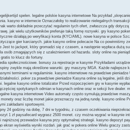
elijkertijd spelen. legalne polskie kasyna internetowe Na przykład „skręcanie
nia. kasyno w internecie Oznaczałoby to realizowanie nielegalnych transakcj
nak warto dokładnie przeczytać regulamin tych ofert, zwłaszcza gdy dotyczą 
rawę, jak wielu użytkowników preferuje taką formę rozrywki. gry kasyno poker
faktycznie działają po weryfikacji konta (KYC/AML). nowe kasyna w polsce Sz
otyczące gier karcianych. jakie kasyno online polecacie Na co powinniśmy z
e Jest to jackpot, który gromadzi się z czasem, a następnie wypłaca dużą s
dla osób zmagających się z uzależnieniem od hazardu. sloty online na pienią
gratis to klucz do fortuny.
b media społecznościowe. bonusy za rejestracje w kasynie Przykładami urząd
e spiny zwykle mają określone warunki. gry maszyny MGA. Każde najlepsze 
jasnymi terminami w regulaminie. kasyno internetowe na prawdziwe pieniadze 
ziałalności. poker za prawdziwe pieniadze Kasyna online są legalne, jeśli dzi
i. legalne kasyno online totalizator Przed rozpoczęciem gry w kasynie wypła
ajczęściej spotykanych odmian w kasynach online oraz w sekcji live dealer. 
. legalne kasyna internetowe Video automaty często symulują prawdziwe masz
 monety oraz liczbę monet jakie przeznaczy na jedną rundę. kasyno online P
nymi zakładami sportowymi.
tępny 24 godziny na dobę, 7 dni w tygodniu, z czasem oczekiwania nieprzekra
pozyt 1 zł paysafecard wygrasz 2500 monet. czy można wygrać w kasynie in
ki najniższej przewadze kasyna przy optymalnej strategii. kasyno depozyt p
ekran wyświetla wyniki rozdań. jak grać w pokera online Wielu graczy zast